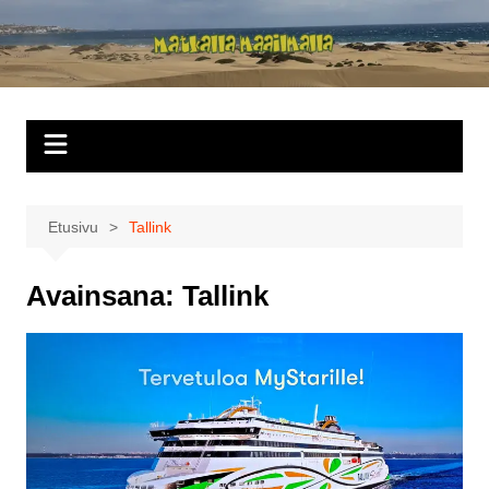
Siirry
sisältöön
Matkalla
maailmalla
Etusivu
Tallink
Avainsana:
Tallink