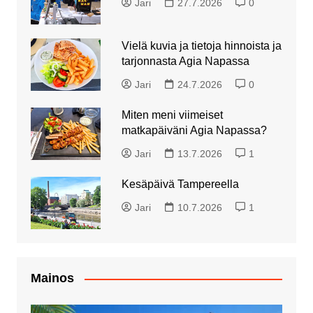
Jari
27.7.2026
0
Vielä kuvia ja tietoja hinnoista ja
tarjonnasta Agia Napassa
Jari
24.7.2026
0
Miten meni viimeiset
matkapäiväni Agia Napassa?
Jari
13.7.2026
1
Kesäpäivä Tampereella
Jari
10.7.2026
1
Mainos