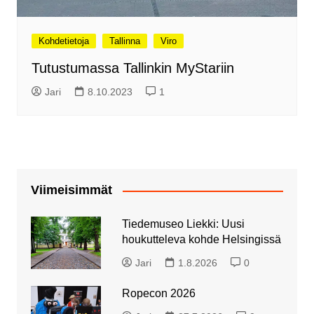
Kohdetietoja
Tallinna
Viro
Tutustumassa Tallinkin MyStariin
Jari
8.10.2023
1
Viimeisimmät
Tiedemuseo Liekki: Uusi
houkutteleva kohde Helsingissä
Jari
1.8.2026
0
Ropecon 2026