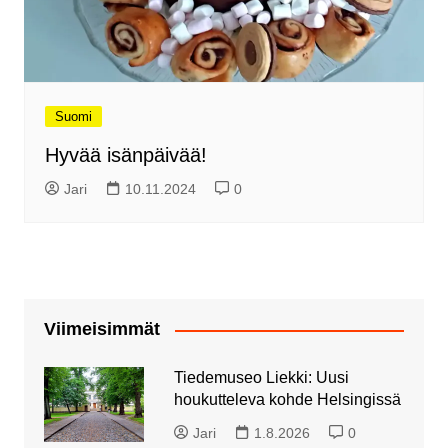
Suomi
Hyvää isänpäivää!
Jari
10.11.2024
0
Viimeisimmät
Tiedemuseo Liekki: Uusi
houkutteleva kohde Helsingissä
Jari
1.8.2026
0