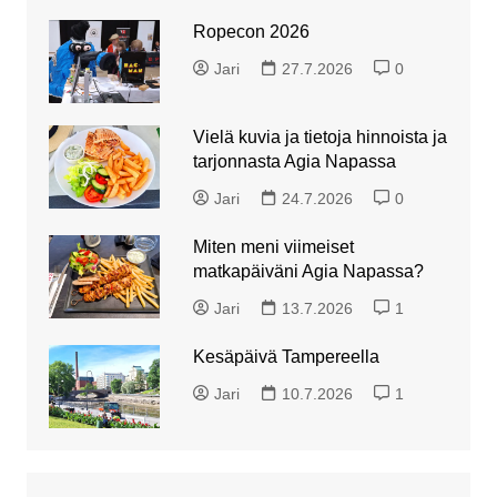
Ropecon 2026
Jari
27.7.2026
0
Vielä kuvia ja tietoja hinnoista ja
tarjonnasta Agia Napassa
Jari
24.7.2026
0
Miten meni viimeiset
matkapäiväni Agia Napassa?
Jari
13.7.2026
1
Kesäpäivä Tampereella
Jari
10.7.2026
1