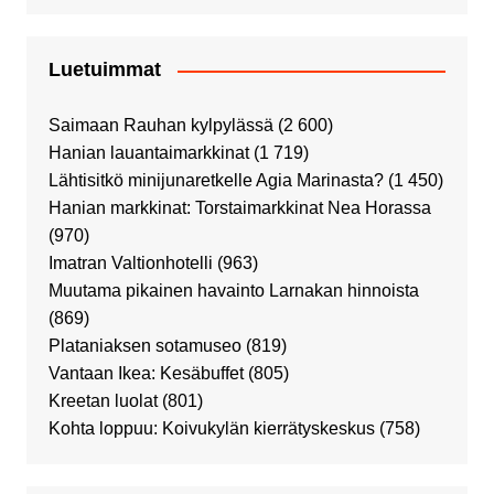
Luetuimmat
Saimaan Rauhan kylpylässä
(2 600)
Hanian lauantaimarkkinat
(1 719)
Lähtisitkö minijunaretkelle Agia Marinasta?
(1 450)
Hanian markkinat: Torstaimarkkinat Nea Horassa
(970)
Imatran Valtionhotelli
(963)
Muutama pikainen havainto Larnakan hinnoista
(869)
Plataniaksen sotamuseo
(819)
Vantaan Ikea: Kesäbuffet
(805)
Kreetan luolat
(801)
Kohta loppuu: Koivukylän kierrätyskeskus
(758)