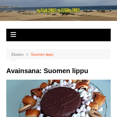
Siirry
sisältöön
Matkalla
maailmalla
Etusivu
Suomen lippu
Avainsana:
Suomen lippu