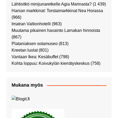
Lähtisitkö minijunaretkelle Agia Marinasta?
(1 439)
Hanian markkinat: Torstaimarkkinat Nea Horassa
(966)
Imatran Valtionhotelli
(963)
Muutama pikainen havainto Larnakan hinnoista
(867)
Plataniaksen sotamuseo
(813)
Kreetan luolat
(801)
Vantaan Ikea: Kesäbuffet
(798)
Kohta loppuu: Koivukylän kierrätyskeskus
(758)
Mukana myös