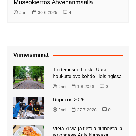
Museokierros Ahvenanmaalla
Jari
30.6.2025
4
Viimeisimmät
Tiedemuseo Liekki: Uusi
houkutteleva kohde Helsingissä
Jari
1.8.2026
0
Ropecon 2026
Jari
27.7.2026
0
Vielä kuvia ja tietoja hinnoista ja
tarjonnasta Agia Napassa