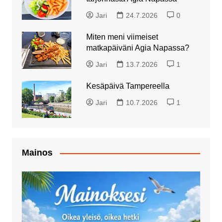
Jari
24.7.2026
0
Miten meni viimeiset
matkapäiväni Agia Napassa?
Jari
13.7.2026
1
Kesäpäivä Tampereella
Jari
10.7.2026
1
Mainos