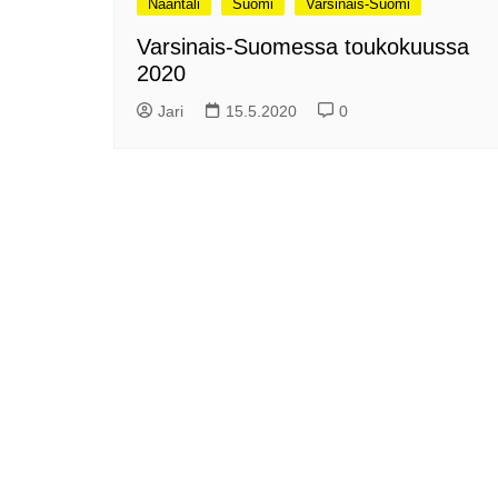
Naantali
Suomi
Varsinais-Suomi
me
Pitkästä aikaa: Poliisi
Varsinais-Suomessa toukokuussa
It
Näe Finnish Photo Awards
2020
Na
2025 kilpailun palkitut
valokuvat
Ag
Jari
15.5.2020
0
ra
Hyvää Pääsiäistä 2026!
La
Miksi siirretään kelloja?
Ni
Oletko käynyt lounaalla
Itiksessä?
Pa
Lounaalla Osaka
Teppanyakissa
Puoli vuotta kollien kanssa
Tarinoita rakkaudesta -
valokuvanäyttely
Vene 26 Båt – kevättä
Helsingin messuhallissa
SYÖ! -viikot alkoivat