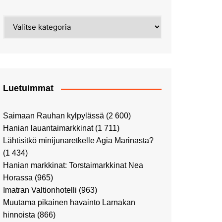
Street Art -pyhiinvaelluksella
Kahvilla Helkatissa
Myyrmäessä
Kategoriat
Värien sinfonian alkusoitto:
Ilmailumuseossa
Alppiruusupuiston
vaalipäivänä
herääminen kevääseen
Uusi UFF -myymälä avasi
ovensa kauppakeskus
Kaaressa
Luetuimmat
Vierailulla Hakasalmen
huvilalla
Saimaan Rauhan kylpylässä
(2 600)
Huutokauppa-auton tarina
Hanian lauantaimarkkinat
(1 711)
jatkuu
Lähtisitkö minijunaretkelle Agia Marinasta?
Ostosristeilyllä Viking
(1 434)
XPRSillä
Hanian markkinat: Torstaimarkkinat Nea
Peppi Pitkätossu -
Horassa
(965)
näyttelyssä
Imatran Valtionhotelli
(963)
Tutustu Vuoden Luontokuviin
Muutama pikainen havainto Larnakan
Kaaressa
hinnoista
(866)
Kulttuuria Kaaressa