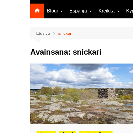
Blogi
Espanja
Kreikka
Ky
Ropecon 2026
Kanariansaaret
Kreeta
Vie
ja
Helsinkipäivänä oli tarjolla
Rodos
Etusivu
snickari
musiikkia, taidetta ja kesän
Mi
ensitunnelmia
ma
Avainsana:
snickari
Maailma kylässä -festivaali
Ag
Tekoälyä
Am
matkasuunnittelussa?
M
Väärä väri valokuvanäyttely
Av
Na
Olli ja Eino vuoden!
se
Vuoden ensimmäinen
Pa
etelänmatka
pa
Oletko tutustunut Malmin
Ag
kierrätyskeskuksen
ym
myymälään?
Th
Vihdoinkin kevät!
Na