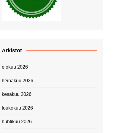
Piknik Buffeella Viking
Cinderellalla
Juhannuskävelyllä
Kuninkaantammessa
Kesän ensimmäinen
Linnanmäkipäivä
Onnea 474 -vuotias Helsinki
Arkistot
Taianomainen Laivavierailu –
Kuvittele ylellinen seikkailu
elokuu 2026
merellä!
Lähimatkailua: Pitkäkosken
heinäkuu 2026
luontopolut
Kevätmessuilla 2024
kesäkuu 2026
Caravan 2024 -messut
toukokuu 2026
Matkamessuilla 2024:
Lauantain tunnelmat
huhtikuu 2026
Matkamessut 2024:
pikapalat perjantailta