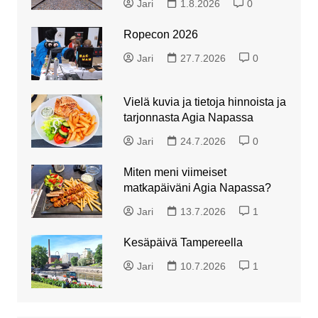
Jari
1.8.2026
0
Ropecon 2026
Jari
27.7.2026
0
Vielä kuvia ja tietoja hinnoista ja
tarjonnasta Agia Napassa
Jari
24.7.2026
0
Miten meni viimeiset
matkapäiväni Agia Napassa?
Jari
13.7.2026
1
Kesäpäivä Tampereella
Jari
10.7.2026
1