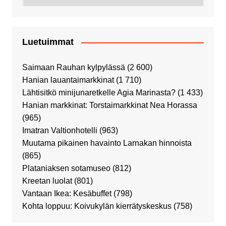
Luetuimmat
Saimaan Rauhan kylpylässä
(2 600)
Hanian lauantaimarkkinat
(1 710)
Lähtisitkö minijunaretkelle Agia Marinasta?
(1 433)
Hanian markkinat: Torstaimarkkinat Nea Horassa
(965)
Imatran Valtionhotelli
(963)
Muutama pikainen havainto Larnakan hinnoista
(865)
Plataniaksen sotamuseo
(812)
Kreetan luolat
(801)
Vantaan Ikea: Kesäbuffet
(798)
Kohta loppuu: Koivukylän kierrätyskeskus
(758)