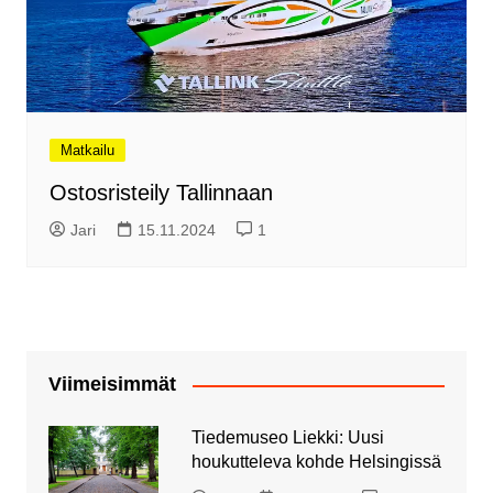
Matkailu
Ostosristeily Tallinnaan
Jari
15.11.2024
1
Viimeisimmät
Tiedemuseo Liekki: Uusi
houkutteleva kohde Helsingissä