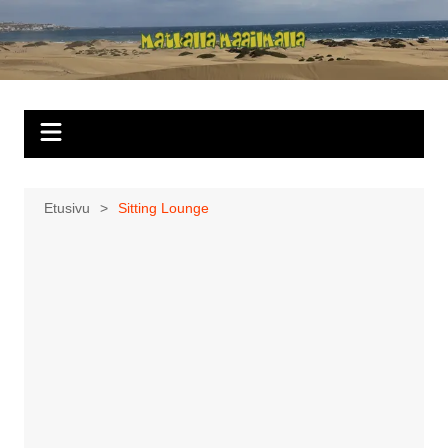
Siirry
sisältöön
Matkalla
maailmalla
Etusivu
Sitting Lounge