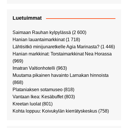
Luetuimmat
Saimaan Rauhan kylpylässä
(2 600)
Hanian lauantaimarkkinat
(1 718)
Lähtisitkö minijunaretkelle Agia Marinasta?
(1 446)
Hanian markkinat: Torstaimarkkinat Nea Horassa
(969)
Imatran Valtionhotelli
(963)
Muutama pikainen havainto Larnakan hinnoista
(868)
Plataniaksen sotamuseo
(818)
Vantaan Ikea: Kesäbuffet
(803)
Kreetan luolat
(801)
Kohta loppuu: Koivukylän kierrätyskeskus
(758)