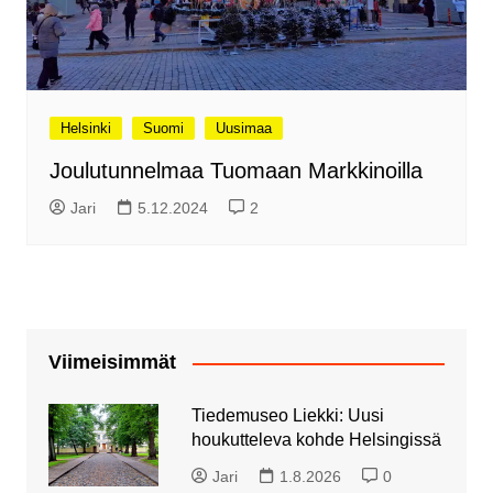
Helsinki
Suomi
Uusimaa
Joulutunnelmaa Tuomaan Markkinoilla
Jari
5.12.2024
2
Viimeisimmät
Tiedemuseo Liekki: Uusi
houkutteleva kohde Helsingissä
Jari
1.8.2026
0