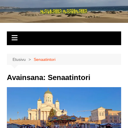
Siirry
sisältöön
Matkalla
maailmalla
Etusivu
Senaatintori
Avainsana:
Senaatintori