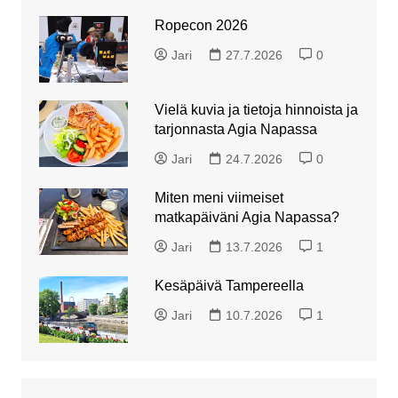
Ropecon 2026
Jari
27.7.2026
0
Vielä kuvia ja tietoja hinnoista ja
tarjonnasta Agia Napassa
Jari
24.7.2026
0
Miten meni viimeiset
matkapäiväni Agia Napassa?
Jari
13.7.2026
1
Kesäpäivä Tampereella
Jari
10.7.2026
1