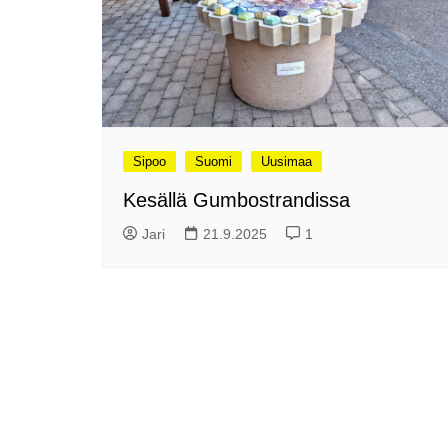
Olli ja Eino vuoden!
se
Vuoden ensimmäinen
Pa
etelänmatka
pa
Oletko tutustunut Malmin
Ag
kierrätyskeskuksen
ym
myymälään?
Th
Vihdoinkin kevät!
Na
Sipoo
Suomi
Uusimaa
me
Pitkästä aikaa: Poliisi
Kesällä Gumbostrandissa
It
Näe Finnish Photo Awards
Na
Jari
21.9.2025
1
2025 kilpailun palkitut
valokuvat
Ag
ra
Hyvää Pääsiäistä 2026!
La
Miksi siirretään kelloja?
Ni
Oletko käynyt lounaalla
Itiksessä?
Pa
Lounaalla Osaka
Teppanyakissa