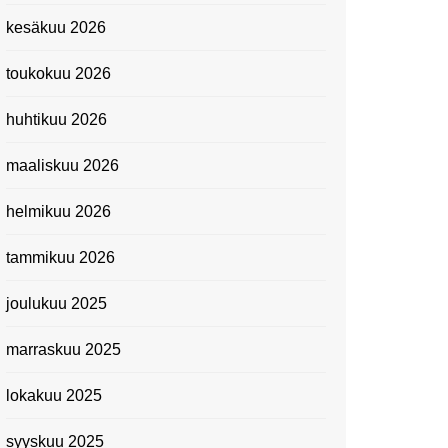
Kevätmessuilla 2024
kesäkuu 2026
Caravan 2024 -messut
toukokuu 2026
Matkamessuilla 2024:
Lauantain tunnelmat
huhtikuu 2026
Matkamessut 2024:
pikapalat perjantailta
maaliskuu 2026
Suomen kansallismuseo
helmikuu 2026
Kiasma: Dineo Seshee
Raisibe Bopapen näyttelyn
tammikuu 2026
avaisissa 5.10.2023
joulukuu 2025
marraskuu 2025
lokakuu 2025
syyskuu 2025