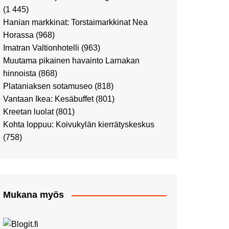
Ostosristeilyllä Viking
(1 445)
XPRSillä
Hanian markkinat: Torstaimarkkinat Nea
Peppi Pitkätossu -
Horassa
(968)
näyttelyssä
Imatran Valtionhotelli
(963)
Tutustu Vuoden Luontokuviin
Muutama pikainen havainto Larnakan
Kaaressa
hinnoista
(868)
Kulttuuria Kaaressa
Plataniaksen sotamuseo
(818)
Aikamatka 80-luvulle: I love
Vantaan Ikea: Kesäbuffet
(801)
8-bit
Kreetan luolat
(801)
Upea Didrichsenin
Kohta loppuu: Koivukylän kierrätyskeskus
taidemuseo
(758)
Joulutunnelmaa Tuomaan
Markkinoilla
Punk museo ja muutama
muu kulttuurinähtävyys
Mukana myös
Ostosristeily Tallinnaan
Kirjamessut sekä Viini &
Ruoka 2024