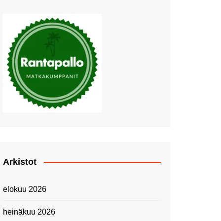
Muutosten tuulet puhaltavat
Nyt pääsee Palettilammelle!
Kesäretki kartanolle
The Tall Ships Races
Helsinki 2024
Piknik Buffeella Viking
Cinderellalla
Juhannuskävelyllä
Kuninkaantammessa
Kesän ensimmäinen
Linnanmäkipäivä
Onnea 474 -vuotias Helsinki
Arkistot
Taianomainen Laivavierailu –
Kuvittele ylellinen seikkailu
elokuu 2026
merellä!
Lähimatkailua: Pitkäkosken
heinäkuu 2026
luontopolut