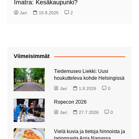
Imatra: Kesäkaupunki?
Jari
15.8.2025
2
Viimeisimmät
Tiedemuseo Liekki: Uusi
houkutteleva kohde Helsingissä
Jari
1.8.2026
0
Ropecon 2026
Jari
27.7.2026
0
Vielä kuvia ja tietoja hinnoista ja
tarjonnasta Agia Napassa