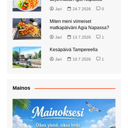
Jari
24.7.2026
0
Miten meni viimeiset
matkapäiväni Agia Napassa?
Jari
13.7.2026
1
Kesäpäivä Tampereella
Jari
10.7.2026
1
Mainos