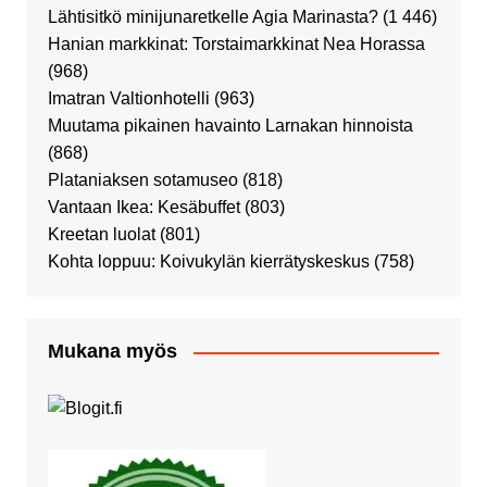
Lähtisitkö minijunaretkelle Agia Marinasta?
(1 446)
Hanian markkinat: Torstaimarkkinat Nea Horassa
(968)
Imatran Valtionhotelli
(963)
Muutama pikainen havainto Larnakan hinnoista
(868)
Plataniaksen sotamuseo
(818)
Vantaan Ikea: Kesäbuffet
(803)
Kreetan luolat
(801)
Kohta loppuu: Koivukylän kierrätyskeskus
(758)
Mukana myös