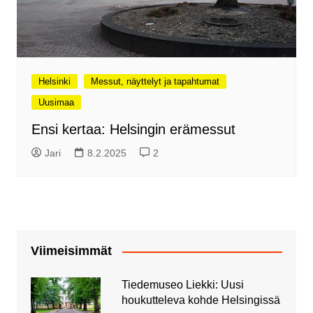
Helsinki
Messut, näyttelyt ja tapahtumat
Uusimaa
Ensi kertaa: Helsingin erämessut
Jari
8.2.2025
2
Viimeisimmät
Tiedemuseo Liekki: Uusi
houkutteleva kohde Helsingissä