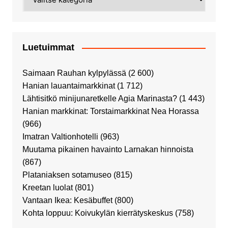
Luetuimmat
Saimaan Rauhan kylpylässä
(2 600)
Hanian lauantaimarkkinat
(1 712)
Lähtisitkö minijunaretkelle Agia Marinasta?
(1 443)
Hanian markkinat: Torstaimarkkinat Nea Horassa
(966)
Imatran Valtionhotelli
(963)
Muutama pikainen havainto Larnakan hinnoista
(867)
Plataniaksen sotamuseo
(815)
Kreetan luolat
(801)
Vantaan Ikea: Kesäbuffet
(800)
Kohta loppuu: Koivukylän kierrätyskeskus
(758)