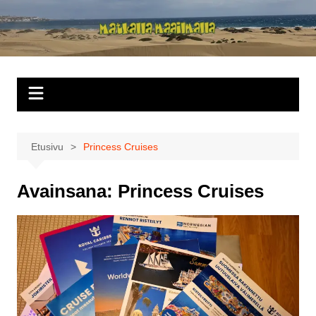
Siirry
sisältöön
Matkalla
maailmalla
Etusivu
Princess Cruises
Avainsana:
Princess Cruises