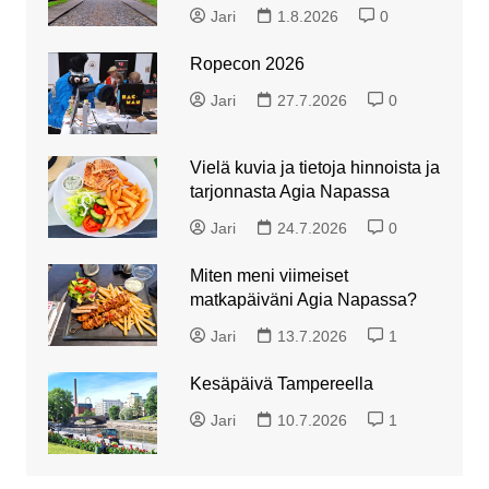
Jari
1.8.2026
0
Ropecon 2026
Jari
27.7.2026
0
Vielä kuvia ja tietoja hinnoista ja
tarjonnasta Agia Napassa
Jari
24.7.2026
0
Miten meni viimeiset
matkapäiväni Agia Napassa?
Jari
13.7.2026
1
Kesäpäivä Tampereella
Jari
10.7.2026
1