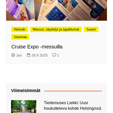
Helsinki
Messut, näyttelyt ja tapahtumat
Suomi
Uusimaa
Cruise Expo -messuilla
Jari
28.9.2025
1
Viimeisimmät
Tiedemuseo Liekki: Uusi
houkutteleva kohde Helsingissä