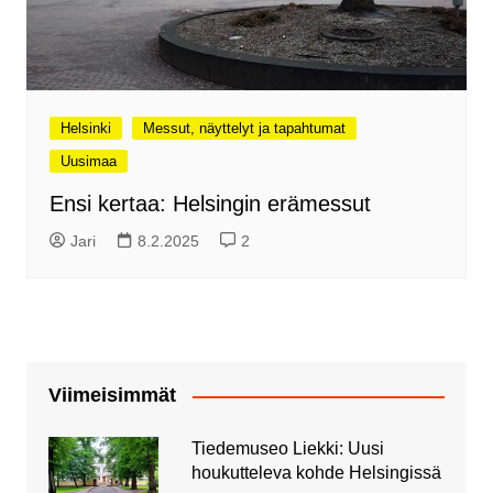
Helsinki
Messut, näyttelyt ja tapahtumat
Uusimaa
Ensi kertaa: Helsingin erämessut
Jari
8.2.2025
2
Viimeisimmät
Tiedemuseo Liekki: Uusi
houkutteleva kohde Helsingissä