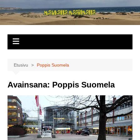
Siirry
sisältöön
Matkalla
maailmalla
Etusivu
Poppis Suomela
Avainsana:
Poppis Suomela