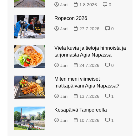
Jari
1.8.2026
0
Ropecon 2026
Jari
27.7.2026
0
Vielä kuvia ja tietoja hinnoista ja
tarjonnasta Agia Napassa
Jari
24.7.2026
0
Miten meni viimeiset
matkapäiväni Agia Napassa?
Jari
13.7.2026
1
Kesäpäivä Tampereella
Jari
10.7.2026
1