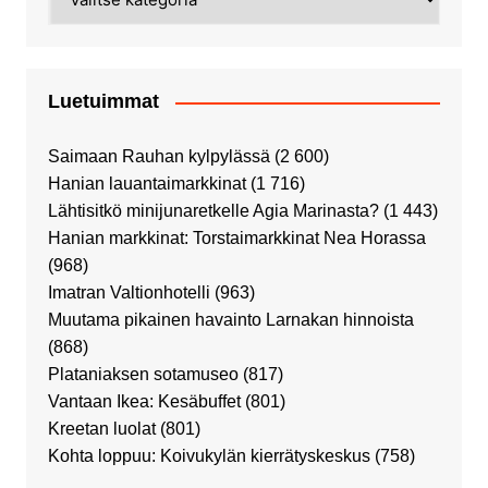
Luetuimmat
Saimaan Rauhan kylpylässä
(2 600)
Hanian lauantaimarkkinat
(1 716)
Lähtisitkö minijunaretkelle Agia Marinasta?
(1 443)
Hanian markkinat: Torstaimarkkinat Nea Horassa
(968)
Imatran Valtionhotelli
(963)
Muutama pikainen havainto Larnakan hinnoista
(868)
Plataniaksen sotamuseo
(817)
Vantaan Ikea: Kesäbuffet
(801)
Kreetan luolat
(801)
Kohta loppuu: Koivukylän kierrätyskeskus
(758)