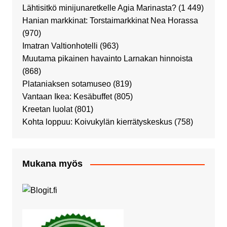
Lähtisitkö minijunaretkelle Agia Marinasta?
(1 449)
Hanian markkinat: Torstaimarkkinat Nea Horassa
(970)
Imatran Valtionhotelli
(963)
Muutama pikainen havainto Larnakan hinnoista
(868)
Plataniaksen sotamuseo
(819)
Vantaan Ikea: Kesäbuffet
(805)
Kreetan luolat
(801)
Kohta loppuu: Koivukylän kierrätyskeskus
(758)
Mukana myös