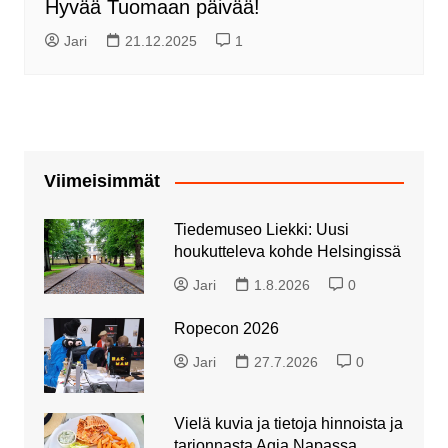
Hyvää Tuomaan päivää!
Jari
21.12.2025
1
Viimeisimmät
Tiedemuseo Liekki: Uusi
houkutteleva kohde Helsingissä
Jari
1.8.2026
0
Ropecon 2026
Jari
27.7.2026
0
Vielä kuvia ja tietoja hinnoista ja
tarjonnasta Agia Napassa