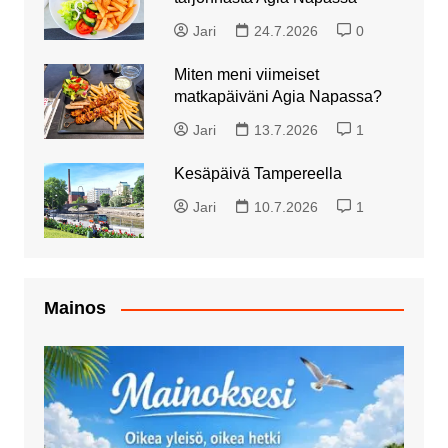
Jari
24.7.2026
0
Miten meni viimeiset
matkapäiväni Agia Napassa?
Jari
13.7.2026
1
Kesäpäivä Tampereella
Jari
10.7.2026
1
Mainos