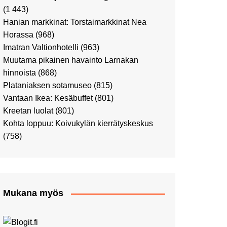
Ostosristeilyllä Viking
(1 443)
XPRSillä
Hanian markkinat: Torstaimarkkinat Nea
Peppi Pitkätossu -
Horassa
(968)
näyttelyssä
Imatran Valtionhotelli
(963)
Tutustu Vuoden Luontokuviin
Muutama pikainen havainto Larnakan
Kaaressa
hinnoista
(868)
Kulttuuria Kaaressa
Plataniaksen sotamuseo
(815)
Aikamatka 80-luvulle: I love
Vantaan Ikea: Kesäbuffet
(801)
8-bit
Kreetan luolat
(801)
Upea Didrichsenin
Kohta loppuu: Koivukylän kierrätyskeskus
taidemuseo
(758)
Joulutunnelmaa Tuomaan
Markkinoilla
Punk museo ja muutama
muu kulttuurinähtävyys
Mukana myös
Ostosristeily Tallinnaan
Kirjamessut sekä Viini &
Ruoka 2024