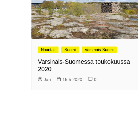
Olli ja Eino vuoden!
se
Vuoden ensimmäinen
Pa
etelänmatka
pa
Oletko tutustunut Malmin
Ag
kierrätyskeskuksen
ym
myymälään?
Th
Vihdoinkin kevät!
Na
Naantali
Suomi
Varsinais-Suomi
me
Pitkästä aikaa: Poliisi
Varsinais-Suomessa toukokuussa
It
Näe Finnish Photo Awards
2020
Na
2025 kilpailun palkitut
valokuvat
Ag
Jari
15.5.2020
0
ra
Hyvää Pääsiäistä 2026!
La
Miksi siirretään kelloja?
Ni
Oletko käynyt lounaalla
Itiksessä?
Pa
Lounaalla Osaka
Teppanyakissa