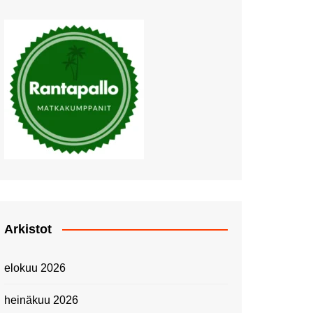
Muutosten tuulet puhaltavat
Nyt pääsee Palettilammelle!
Kesäretki kartanolle
The Tall Ships Races
Helsinki 2024
Piknik Buffeella Viking
Cinderellalla
Juhannuskävelyllä
Kuninkaantammessa
Kesän ensimmäinen
Linnanmäkipäivä
Onnea 474 -vuotias Helsinki
Arkistot
Taianomainen Laivavierailu –
Kuvittele ylellinen seikkailu
elokuu 2026
merellä!
Lähimatkailua: Pitkäkosken
heinäkuu 2026
luontopolut