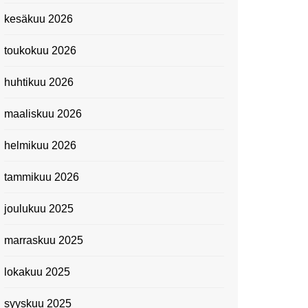
Kevätmessuilla 2024
kesäkuu 2026
Caravan 2024 -messut
toukokuu 2026
Matkamessuilla 2024:
Lauantain tunnelmat
huhtikuu 2026
Matkamessut 2024:
pikapalat perjantailta
maaliskuu 2026
Suomen kansallismuseo
helmikuu 2026
Kiasma: Dineo Seshee
Raisibe Bopapen näyttelyn
tammikuu 2026
avaisissa 5.10.2023
joulukuu 2025
marraskuu 2025
lokakuu 2025
syyskuu 2025