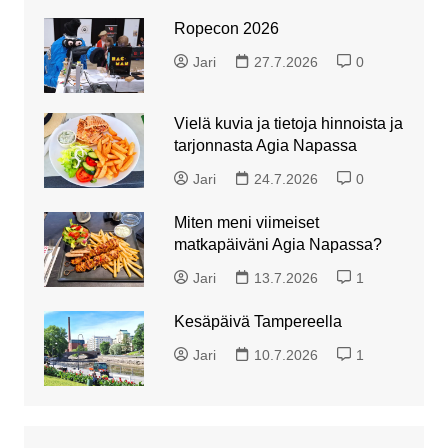
Ropecon 2026
Jari
27.7.2026
0
Vielä kuvia ja tietoja hinnoista ja
tarjonnasta Agia Napassa
Jari
24.7.2026
0
Miten meni viimeiset
matkapäiväni Agia Napassa?
Jari
13.7.2026
1
Kesäpäivä Tampereella
Jari
10.7.2026
1