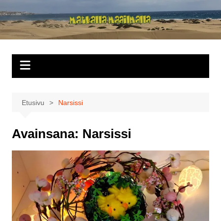
Siirry
sisältöön
Matkalla
maailmalla
Etusivu
Narsissi
Avainsana:
Narsissi