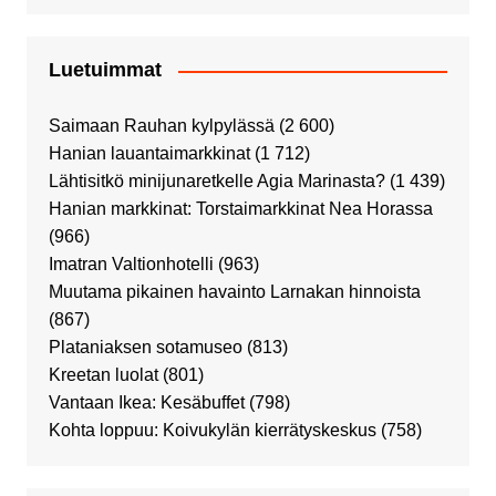
Luetuimmat
Saimaan Rauhan kylpylässä
(2 600)
Hanian lauantaimarkkinat
(1 712)
Lähtisitkö minijunaretkelle Agia Marinasta?
(1 439)
Hanian markkinat: Torstaimarkkinat Nea Horassa
(966)
Imatran Valtionhotelli
(963)
Muutama pikainen havainto Larnakan hinnoista
(867)
Plataniaksen sotamuseo
(813)
Kreetan luolat
(801)
Vantaan Ikea: Kesäbuffet
(798)
Kohta loppuu: Koivukylän kierrätyskeskus
(758)