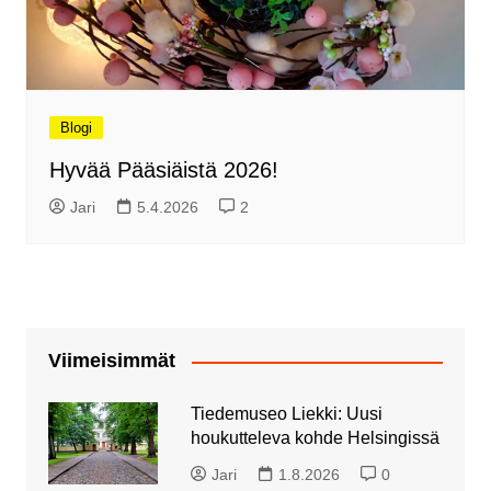
Blogi
Hyvää Pääsiäistä 2026!
Jari
5.4.2026
2
Viimeisimmät
Tiedemuseo Liekki: Uusi
houkutteleva kohde Helsingissä
Jari
1.8.2026
0