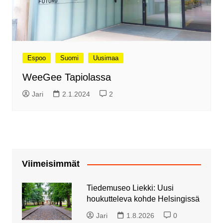
Espoo
Suomi
Uusimaa
WeeGee Tapiolassa
Jari
2.1.2024
2
Viimeisimmät
Tiedemuseo Liekki: Uusi
houkutteleva kohde Helsingissä
Jari
1.8.2026
0