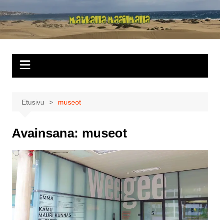
Siirry
sisältöön
Matkalla
maailmalla
Etusivu
museot
Avainsana:
museot