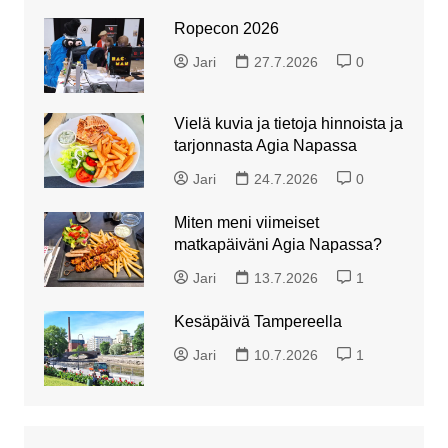
Ropecon 2026
Jari
27.7.2026
0
Vielä kuvia ja tietoja hinnoista ja
tarjonnasta Agia Napassa
Jari
24.7.2026
0
Miten meni viimeiset
matkapäiväni Agia Napassa?
Jari
13.7.2026
1
Kesäpäivä Tampereella
Jari
10.7.2026
1