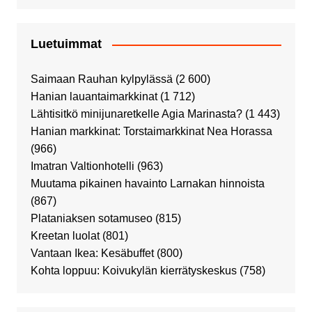
Luetuimmat
Saimaan Rauhan kylpylässä
(2 600)
Hanian lauantaimarkkinat
(1 712)
Lähtisitkö minijunaretkelle Agia Marinasta?
(1 443)
Hanian markkinat: Torstaimarkkinat Nea Horassa
(966)
Imatran Valtionhotelli
(963)
Muutama pikainen havainto Larnakan hinnoista
(867)
Plataniaksen sotamuseo
(815)
Kreetan luolat
(801)
Vantaan Ikea: Kesäbuffet
(800)
Kohta loppuu: Koivukylän kierrätyskeskus
(758)