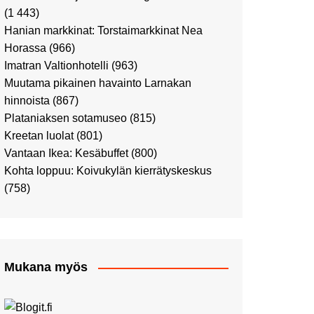
Ostosristeilyllä Viking
(1 443)
XPRSillä
Hanian markkinat: Torstaimarkkinat Nea
Peppi Pitkätossu -
Horassa
(966)
näyttelyssä
Imatran Valtionhotelli
(963)
Tutustu Vuoden Luontokuviin
Muutama pikainen havainto Larnakan
Kaaressa
hinnoista
(867)
Kulttuuria Kaaressa
Plataniaksen sotamuseo
(815)
Aikamatka 80-luvulle: I love
Kreetan luolat
(801)
8-bit
Vantaan Ikea: Kesäbuffet
(800)
Upea Didrichsenin
Kohta loppuu: Koivukylän kierrätyskeskus
taidemuseo
(758)
Joulutunnelmaa Tuomaan
Markkinoilla
Punk museo ja muutama
muu kulttuurinähtävyys
Mukana myös
Ostosristeily Tallinnaan
Kirjamessut sekä Viini &
Ruoka 2024