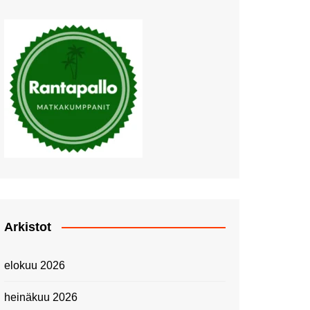
Muutosten tuulet puhaltavat
Nyt pääsee Palettilammelle!
Kesäretki kartanolle
The Tall Ships Races
Helsinki 2024
Piknik Buffeella Viking
Cinderellalla
Juhannuskävelyllä
Kuninkaantammessa
Kesän ensimmäinen
Linnanmäkipäivä
Onnea 474 -vuotias Helsinki
Arkistot
Taianomainen Laivavierailu –
Kuvittele ylellinen seikkailu
elokuu 2026
merellä!
Lähimatkailua: Pitkäkosken
heinäkuu 2026
luontopolut