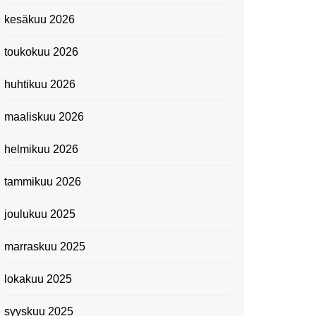
Kevätmessuilla 2024
kesäkuu 2026
Caravan 2024 -messut
toukokuu 2026
Matkamessuilla 2024:
Lauantain tunnelmat
huhtikuu 2026
Matkamessut 2024:
pikapalat perjantailta
maaliskuu 2026
Suomen kansallismuseo
helmikuu 2026
Kiasma: Dineo Seshee
Raisibe Bopapen näyttelyn
tammikuu 2026
avaisissa 5.10.2023
joulukuu 2025
marraskuu 2025
lokakuu 2025
syyskuu 2025