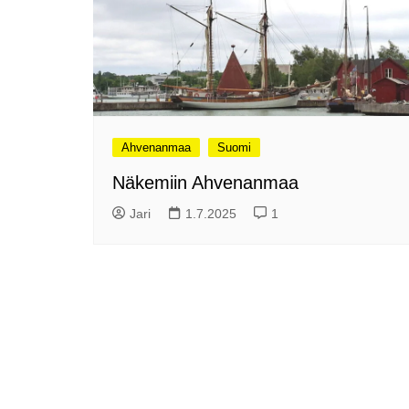
Olli ja Eino vuoden!
se
Vuoden ensimmäinen
Pa
etelänmatka
pa
Oletko tutustunut Malmin
Ag
kierrätyskeskuksen
ym
myymälään?
Th
Vihdoinkin kevät!
Na
Ahvenanmaa
Suomi
me
Pitkästä aikaa: Poliisi
Näkemiin Ahvenanmaa
It
Näe Finnish Photo Awards
Na
Jari
1.7.2025
1
2025 kilpailun palkitut
valokuvat
Ag
ra
Hyvää Pääsiäistä 2026!
La
Miksi siirretään kelloja?
Ni
Oletko käynyt lounaalla
Itiksessä?
Pa
Lounaalla Osaka
Teppanyakissa