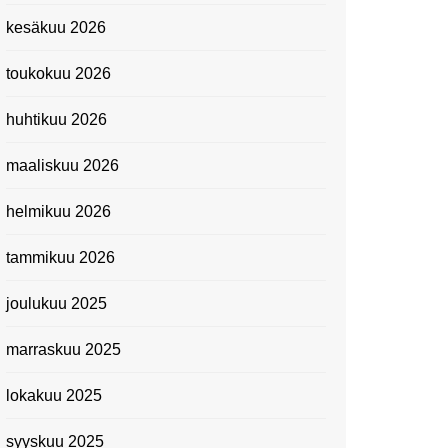
Kevätmessuilla 2024
kesäkuu 2026
Caravan 2024 -messut
toukokuu 2026
Matkamessuilla 2024:
Lauantain tunnelmat
huhtikuu 2026
Matkamessut 2024:
pikapalat perjantailta
maaliskuu 2026
Suomen kansallismuseo
helmikuu 2026
Kiasma: Dineo Seshee
Raisibe Bopapen näyttelyn
tammikuu 2026
avaisissa 5.10.2023
joulukuu 2025
marraskuu 2025
lokakuu 2025
syyskuu 2025