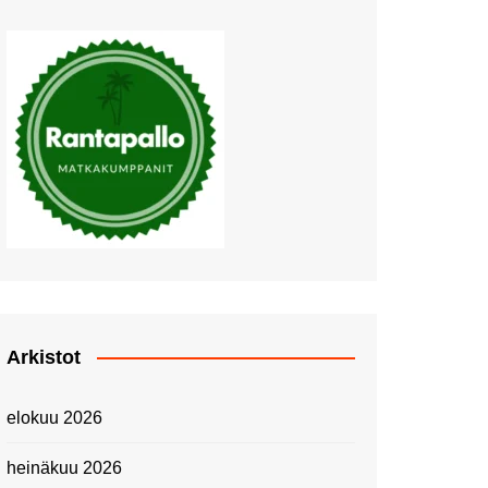
Muutosten tuulet puhaltavat
Nyt pääsee Palettilammelle!
Kesäretki kartanolle
The Tall Ships Races
Helsinki 2024
Piknik Buffeella Viking
Cinderellalla
Juhannuskävelyllä
Kuninkaantammessa
Kesän ensimmäinen
Linnanmäkipäivä
Onnea 474 -vuotias Helsinki
Arkistot
Taianomainen Laivavierailu –
Kuvittele ylellinen seikkailu
elokuu 2026
merellä!
Lähimatkailua: Pitkäkosken
heinäkuu 2026
luontopolut