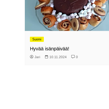
Olli ja Eino vuoden!
se
Vuoden ensimmäinen
Pa
etelänmatka
pa
Oletko tutustunut Malmin
Ag
kierrätyskeskuksen
ym
myymälään?
Th
Vihdoinkin kevät!
Na
Suomi
me
Pitkästä aikaa: Poliisi
Hyvää isänpäivää!
It
Näe Finnish Photo Awards
Na
Jari
10.11.2024
0
2025 kilpailun palkitut
valokuvat
Ag
ra
Hyvää Pääsiäistä 2026!
La
Miksi siirretään kelloja?
Ni
Oletko käynyt lounaalla
Itiksessä?
Pa
Lounaalla Osaka
Teppanyakissa