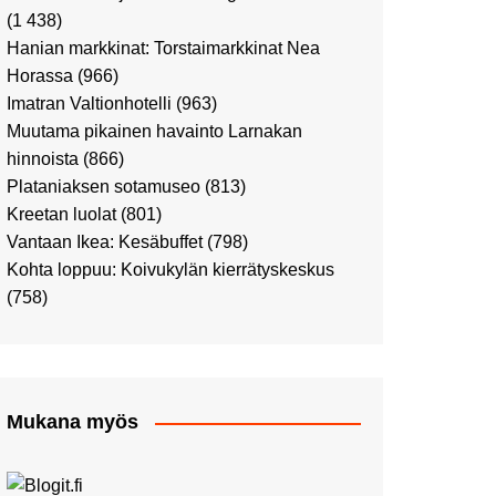
Ostosristeilyllä Viking
(1 438)
XPRSillä
Hanian markkinat: Torstaimarkkinat Nea
Peppi Pitkätossu -
Horassa
(966)
näyttelyssä
Imatran Valtionhotelli
(963)
Tutustu Vuoden Luontokuviin
Muutama pikainen havainto Larnakan
Kaaressa
hinnoista
(866)
Kulttuuria Kaaressa
Plataniaksen sotamuseo
(813)
Aikamatka 80-luvulle: I love
Kreetan luolat
(801)
8-bit
Vantaan Ikea: Kesäbuffet
(798)
Upea Didrichsenin
Kohta loppuu: Koivukylän kierrätyskeskus
taidemuseo
(758)
Joulutunnelmaa Tuomaan
Markkinoilla
Punk museo ja muutama
muu kulttuurinähtävyys
Mukana myös
Ostosristeily Tallinnaan
Kirjamessut sekä Viini &
Ruoka 2024