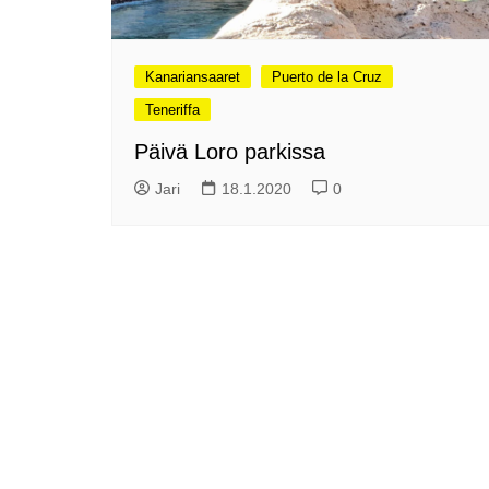
me
Pitkästä aikaa: Poliisi
It
Näe Finnish Photo Awards
Na
Kanariansaaret
Puerto de la Cruz
2025 kilpailun palkitut
valokuvat
Ag
Teneriffa
ra
Hyvää Pääsiäistä 2026!
Päivä Loro parkissa
La
Miksi siirretään kelloja?
Jari
18.1.2020
0
Ni
Oletko käynyt lounaalla
Itiksessä?
Pa
Lounaalla Osaka
Teppanyakissa
Puoli vuotta kollien kanssa
Tarinoita rakkaudesta -
valokuvanäyttely
Vene 26 Båt – kevättä
Helsingin messuhallissa
SYÖ! -viikot alkoivat