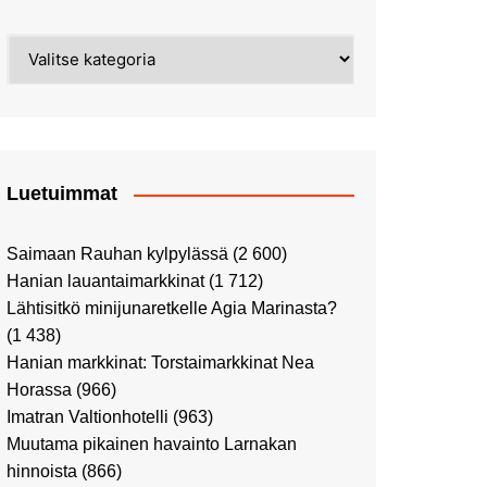
Street Art -pyhiinvaelluksella
Kahvilla Helkatissa
Myyrmäessä
Kategoriat
Värien sinfonian alkusoitto:
Ilmailumuseossa
Alppiruusupuiston
vaalipäivänä
herääminen kevääseen
Uusi UFF -myymälä avasi
ovensa kauppakeskus
Kaaressa
Luetuimmat
Vierailulla Hakasalmen
huvilalla
Saimaan Rauhan kylpylässä
(2 600)
Huutokauppa-auton tarina
Hanian lauantaimarkkinat
(1 712)
jatkuu
Lähtisitkö minijunaretkelle Agia Marinasta?
Ostosristeilyllä Viking
(1 438)
XPRSillä
Hanian markkinat: Torstaimarkkinat Nea
Peppi Pitkätossu -
Horassa
(966)
näyttelyssä
Imatran Valtionhotelli
(963)
Tutustu Vuoden Luontokuviin
Muutama pikainen havainto Larnakan
Kaaressa
hinnoista
(866)
Kulttuuria Kaaressa