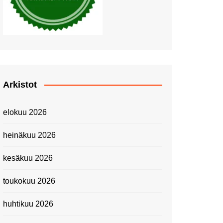
Piknik Buffeella Viking
Cinderellalla
Juhannuskävelyllä
Kuninkaantammessa
Kesän ensimmäinen
Linnanmäkipäivä
Onnea 474 -vuotias Helsinki
Arkistot
Taianomainen Laivavierailu –
Kuvittele ylellinen seikkailu
elokuu 2026
merellä!
Lähimatkailua: Pitkäkosken
heinäkuu 2026
luontopolut
Kevätmessuilla 2024
kesäkuu 2026
Caravan 2024 -messut
toukokuu 2026
Matkamessuilla 2024:
Lauantain tunnelmat
huhtikuu 2026
Matkamessut 2024:
pikapalat perjantailta