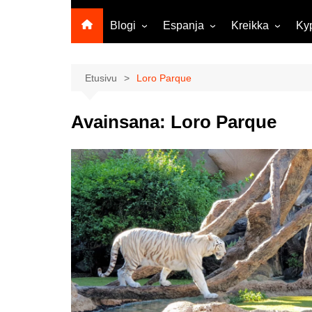
Blogi
Espanja
Kreikka
Ky
Ropecon 2026
Kanariansaaret
Kreeta
Vie
ja
Helsinkipäivänä oli tarjolla
Rodos
Etusivu
Loro Parque
musiikkia, taidetta ja kesän
Mi
ensitunnelmia
ma
Avainsana:
Loro Parque
Maailma kylässä -festivaali
Ag
Tekoälyä
Am
matkasuunnittelussa?
M
Väärä väri valokuvanäyttely
Av
Na
Olli ja Eino vuoden!
se
Vuoden ensimmäinen
Pa
etelänmatka
pa
Oletko tutustunut Malmin
Ag
kierrätyskeskuksen
ym
myymälään?
Th
Vihdoinkin kevät!
Na