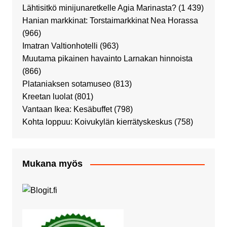
Lähtisitkö minijunaretkelle Agia Marinasta?
(1 439)
Hanian markkinat: Torstaimarkkinat Nea Horassa
(966)
Imatran Valtionhotelli
(963)
Muutama pikainen havainto Larnakan hinnoista
(866)
Plataniaksen sotamuseo
(813)
Kreetan luolat
(801)
Vantaan Ikea: Kesäbuffet
(798)
Kohta loppuu: Koivukylän kierrätyskeskus
(758)
Mukana myös