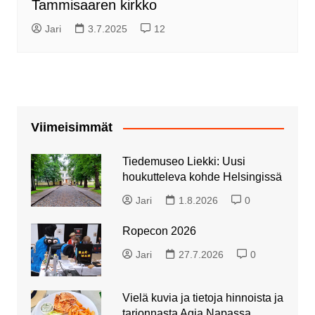
Tammisaaren kirkko
Jari
3.7.2025
12
Viimeisimmät
Tiedemuseo Liekki: Uusi
houkutteleva kohde Helsingissä
Jari
1.8.2026
0
Ropecon 2026
Jari
27.7.2026
0
Vielä kuvia ja tietoja hinnoista ja
tarjonnasta Agia Napassa