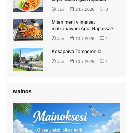
Jari
24.7.2026
0
Miten meni viimeiset
matkapäiväni Agia Napassa?
Jari
13.7.2026
1
Kesäpäivä Tampereella
Jari
10.7.2026
1
Mainos