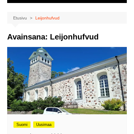
Etusivu
Leijonhufvud
Avainsana:
Leijonhufvud
Suomi
Uusimaa