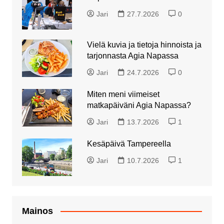
Jari
27.7.2026
0
Vielä kuvia ja tietoja hinnoista ja
tarjonnasta Agia Napassa
Jari
24.7.2026
0
Miten meni viimeiset
matkapäiväni Agia Napassa?
Jari
13.7.2026
1
Kesäpäivä Tampereella
Jari
10.7.2026
1
Mainos