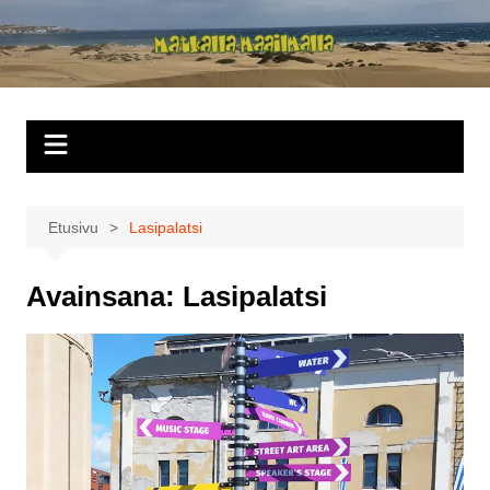
Siirry
sisältöön
Matkalla
maailmalla
Etusivu
Lasipalatsi
Avainsana:
Lasipalatsi