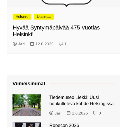
Helsinki
Uusimaa
Hyvää Syntymäpäivää 475-vuotias
Helsinki!
Jari
12.6.2025
1
Viimeisimmät
Tiedemuseo Liekki: Uusi
houkutteleva kohde Helsingissä
Jari
1.8.2026
0
Ropecon 2026