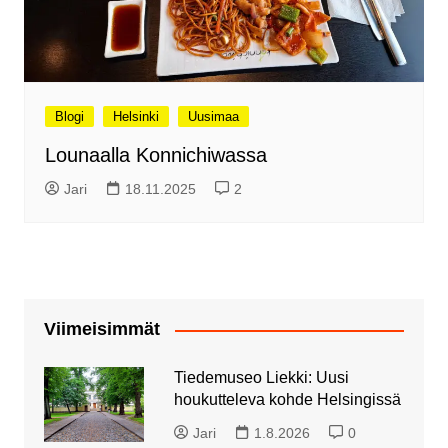
Blogi
Helsinki
Uusimaa
Lounaalla Konnichiwassa
Jari
18.11.2025
2
Viimeisimmät
Tiedemuseo Liekki: Uusi
houkutteleva kohde Helsingissä
Jari
1.8.2026
0