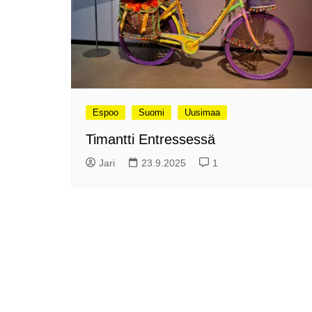
Olli ja Eino vuoden!
se
Vuoden ensimmäinen
Pa
etelänmatka
pa
Oletko tutustunut Malmin
Ag
kierrätyskeskuksen
ym
myymälään?
Th
Vihdoinkin kevät!
Na
Espoo
Suomi
Uusimaa
me
Pitkästä aikaa: Poliisi
Timantti Entressessä
It
Näe Finnish Photo Awards
Na
Jari
23.9.2025
1
2025 kilpailun palkitut
valokuvat
Ag
ra
Hyvää Pääsiäistä 2026!
La
Miksi siirretään kelloja?
Ni
Oletko käynyt lounaalla
Itiksessä?
Pa
Lounaalla Osaka
Teppanyakissa