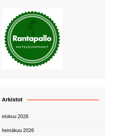
Muutosten tuulet puhaltavat
Nyt pääsee Palettilammelle!
Kesäretki kartanolle
The Tall Ships Races
Helsinki 2024
Piknik Buffeella Viking
Cinderellalla
Juhannuskävelyllä
Kuninkaantammessa
Kesän ensimmäinen
Linnanmäkipäivä
Onnea 474 -vuotias Helsinki
Arkistot
Taianomainen Laivavierailu –
Kuvittele ylellinen seikkailu
elokuu 2026
merellä!
Lähimatkailua: Pitkäkosken
heinäkuu 2026
luontopolut