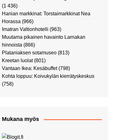
Ostosristeilyllä Viking
(1 436)
XPRSillä
Hanian markkinat: Torstaimarkkinat Nea
Peppi Pitkätossu -
Horassa
(966)
näyttelyssä
Imatran Valtionhotelli
(963)
Tutustu Vuoden Luontokuviin
Muutama pikainen havainto Larnakan
Kaaressa
hinnoista
(866)
Kulttuuria Kaaressa
Plataniaksen sotamuseo
(813)
Aikamatka 80-luvulle: I love
Kreetan luolat
(801)
8-bit
Vantaan Ikea: Kesäbuffet
(798)
Upea Didrichsenin
Kohta loppuu: Koivukylän kierrätyskeskus
taidemuseo
(758)
Joulutunnelmaa Tuomaan
Markkinoilla
Punk museo ja muutama
muu kulttuurinähtävyys
Mukana myös
Ostosristeily Tallinnaan
Kirjamessut sekä Viini &
Ruoka 2024