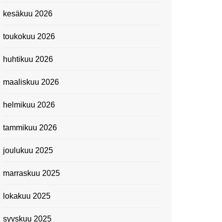
Kevätmessuilla 2024
kesäkuu 2026
Caravan 2024 -messut
toukokuu 2026
Matkamessuilla 2024:
Lauantain tunnelmat
huhtikuu 2026
Matkamessut 2024:
pikapalat perjantailta
maaliskuu 2026
Suomen kansallismuseo
helmikuu 2026
Kiasma: Dineo Seshee
Raisibe Bopapen näyttelyn
tammikuu 2026
avaisissa 5.10.2023
joulukuu 2025
marraskuu 2025
lokakuu 2025
syyskuu 2025