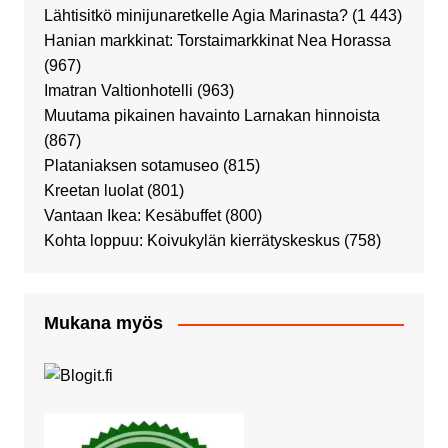
Lähtisitkö minijunaretkelle Agia Marinasta?
(1 443)
Hanian markkinat: Torstaimarkkinat Nea Horassa
(967)
Imatran Valtionhotelli
(963)
Muutama pikainen havainto Larnakan hinnoista
(867)
Plataniaksen sotamuseo
(815)
Kreetan luolat
(801)
Vantaan Ikea: Kesäbuffet
(800)
Kohta loppuu: Koivukylän kierrätyskeskus
(758)
Mukana myös