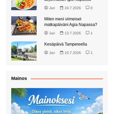
Jari
24.7.2026
0
Miten meni viimeiset
matkapäiväni Agia Napassa?
Jari
13.7.2026
1
Kesäpäivä Tampereella
Jari
10.7.2026
1
Mainos