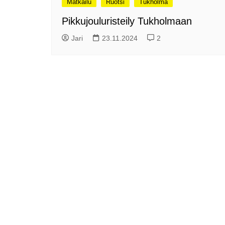
Matkailu
Ruotsi
Tukholma
me
Pitkästä aikaa: Poliisi
Pikkujouluristeily Tukholmaan
It
Näe Finnish Photo Awards
Na
Jari
23.11.2024
2
2025 kilpailun palkitut
valokuvat
Ag
ra
Hyvää Pääsiäistä 2026!
La
Miksi siirretään kelloja?
Ni
Oletko käynyt lounaalla
Itiksessä?
Pa
Lounaalla Osaka
Teppanyakissa
Puoli vuotta kollien kanssa
Tarinoita rakkaudesta -
valokuvanäyttely
Vene 26 Båt – kevättä
Helsingin messuhallissa
SYÖ! -viikot alkoivat