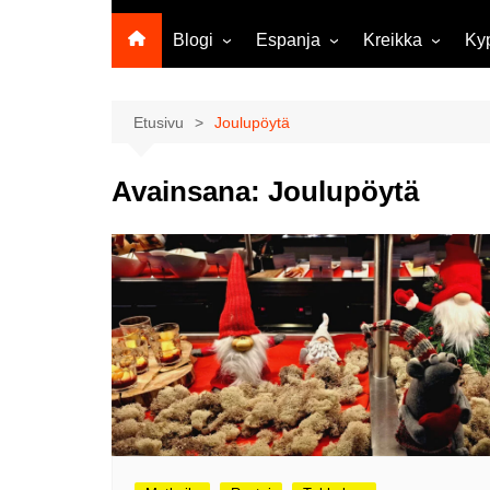
Blogi
Espanja
Kreikka
Ky
Ropecon 2026
Kanariansaaret
Kreeta
Vie
ja
Helsinkipäivänä oli tarjolla
Rodos
Etusivu
Joulupöytä
musiikkia, taidetta ja kesän
Mi
ensitunnelmia
ma
Avainsana:
Joulupöytä
Maailma kylässä -festivaali
Ag
Tekoälyä
Am
matkasuunnittelussa?
M
Väärä väri valokuvanäyttely
Av
Na
Olli ja Eino vuoden!
se
Vuoden ensimmäinen
Pa
etelänmatka
pa
Oletko tutustunut Malmin
Ag
kierrätyskeskuksen
ym
myymälään?
Th
Vihdoinkin kevät!
Na