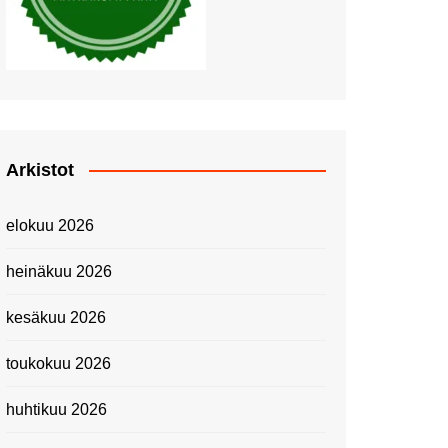
Piknik Buffeella Viking
Cinderellalla
Juhannuskävelyllä
Kuninkaantammessa
Kesän ensimmäinen
Linnanmäkipäivä
Onnea 474 -vuotias Helsinki
Arkistot
Taianomainen Laivavierailu –
Kuvittele ylellinen seikkailu
elokuu 2026
merellä!
Lähimatkailua: Pitkäkosken
heinäkuu 2026
luontopolut
Kevätmessuilla 2024
kesäkuu 2026
Caravan 2024 -messut
toukokuu 2026
Matkamessuilla 2024:
Lauantain tunnelmat
huhtikuu 2026
Matkamessut 2024:
pikapalat perjantailta