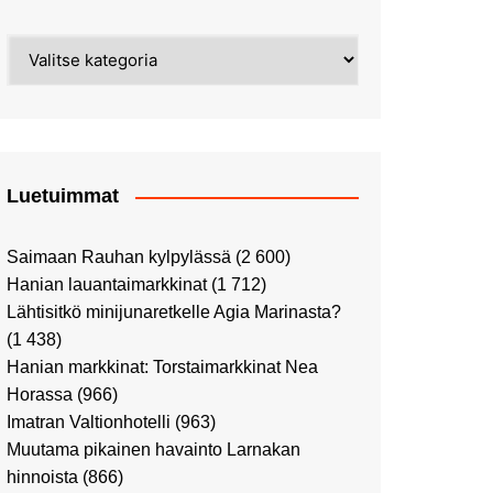
Street Art -pyhiinvaelluksella
Kahvilla Helkatissa
Myyrmäessä
Kategoriat
Värien sinfonian alkusoitto:
Ilmailumuseossa
Alppiruusupuiston
vaalipäivänä
herääminen kevääseen
Uusi UFF -myymälä avasi
ovensa kauppakeskus
Kaaressa
Luetuimmat
Vierailulla Hakasalmen
huvilalla
Saimaan Rauhan kylpylässä
(2 600)
Huutokauppa-auton tarina
Hanian lauantaimarkkinat
(1 712)
jatkuu
Lähtisitkö minijunaretkelle Agia Marinasta?
Ostosristeilyllä Viking
(1 438)
XPRSillä
Hanian markkinat: Torstaimarkkinat Nea
Peppi Pitkätossu -
Horassa
(966)
näyttelyssä
Imatran Valtionhotelli
(963)
Tutustu Vuoden Luontokuviin
Muutama pikainen havainto Larnakan
Kaaressa
hinnoista
(866)
Kulttuuria Kaaressa