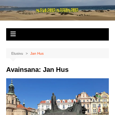
Siirry
sisältöön
Matkalla
maailmalla
Etusivu
Jan Hus
Avainsana:
Jan Hus