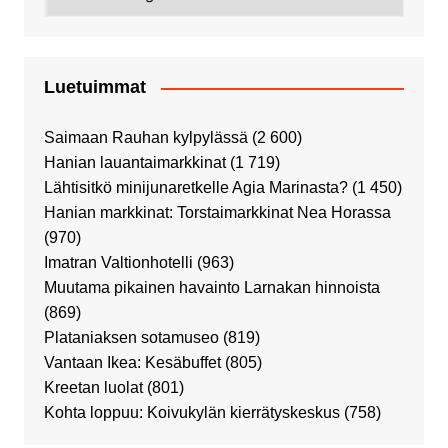
Luetuimmat
Saimaan Rauhan kylpylässä
(2 600)
Hanian lauantaimarkkinat
(1 719)
Lähtisitkö minijunaretkelle Agia Marinasta?
(1 450)
Hanian markkinat: Torstaimarkkinat Nea Horassa
(970)
Imatran Valtionhotelli
(963)
Muutama pikainen havainto Larnakan hinnoista
(869)
Plataniaksen sotamuseo
(819)
Vantaan Ikea: Kesäbuffet
(805)
Kreetan luolat
(801)
Kohta loppuu: Koivukylän kierrätyskeskus
(758)