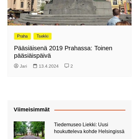
Praha
Tsekki
Pääsiäisenä 2019 Prahassa: Toinen
pääsiäispäivä
Jari
13.4.2024
2
Viimeisimmät
Tiedemuseo Liekki: Uusi
houkutteleva kohde Helsingissä