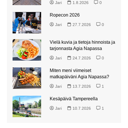
Jari
1.8.2026
0
Ropecon 2026
Jari
27.7.2026
0
Vielä kuvia ja tietoja hinnoista ja
tarjonnasta Agia Napassa
Jari
24.7.2026
0
Miten meni viimeiset
matkapäiväni Agia Napassa?
Jari
13.7.2026
1
Kesäpäivä Tampereella
Jari
10.7.2026
1