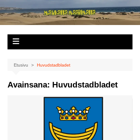
Siirry
sisältöön
Matkalla
maailmalla
Etusivu
Huvudstadbladet
Avainsana:
Huvudstadbladet