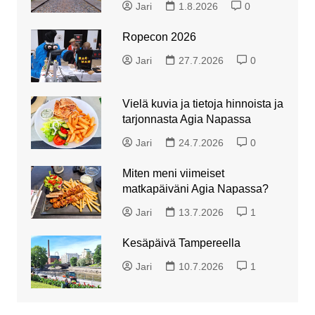
Jari
1.8.2026
0
Ropecon 2026
Jari
27.7.2026
0
Vielä kuvia ja tietoja hinnoista ja
tarjonnasta Agia Napassa
Jari
24.7.2026
0
Miten meni viimeiset
matkapäiväni Agia Napassa?
Jari
13.7.2026
1
Kesäpäivä Tampereella
Jari
10.7.2026
1