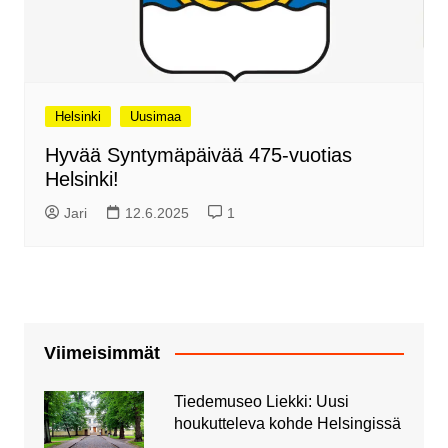
Helsinki
Uusimaa
Hyvää Syntymäpäivää 475-vuotias
Helsinki!
Jari
12.6.2025
1
Viimeisimmät
Tiedemuseo Liekki: Uusi
houkutteleva kohde Helsingissä