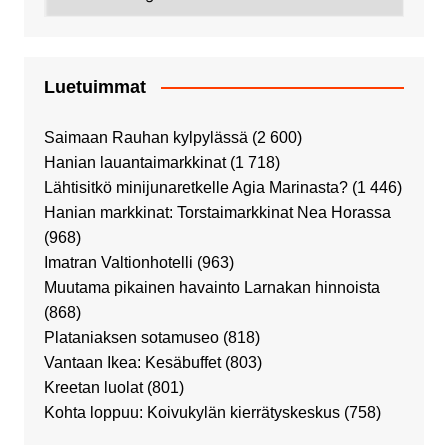
Luetuimmat
Saimaan Rauhan kylpylässä
(2 600)
Hanian lauantaimarkkinat
(1 718)
Lähtisitkö minijunaretkelle Agia Marinasta?
(1 446)
Hanian markkinat: Torstaimarkkinat Nea Horassa
(968)
Imatran Valtionhotelli
(963)
Muutama pikainen havainto Larnakan hinnoista
(868)
Plataniaksen sotamuseo
(818)
Vantaan Ikea: Kesäbuffet
(803)
Kreetan luolat
(801)
Kohta loppuu: Koivukylän kierrätyskeskus
(758)