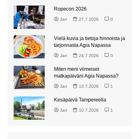
Ropecon 2026
Jari
27.7.2026
0
Vielä kuvia ja tietoja hinnoista ja
tarjonnasta Agia Napassa
Jari
24.7.2026
0
Miten meni viimeiset
matkapäiväni Agia Napassa?
Jari
13.7.2026
1
Kesäpäivä Tampereella
Jari
10.7.2026
1