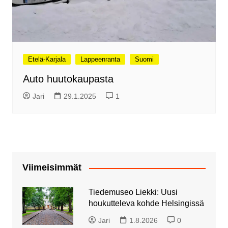
Etelä-Karjala
Lappeenranta
Suomi
Auto huutokaupasta
Jari
29.1.2025
1
Viimeisimmät
Tiedemuseo Liekki: Uusi
houkutteleva kohde Helsingissä
Jari
1.8.2026
0