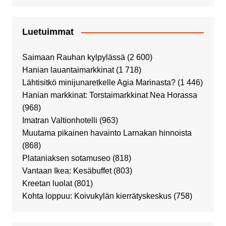
Luetuimmat
Saimaan Rauhan kylpylässä
(2 600)
Hanian lauantaimarkkinat
(1 718)
Lähtisitkö minijunaretkelle Agia Marinasta?
(1 446)
Hanian markkinat: Torstaimarkkinat Nea Horassa
(968)
Imatran Valtionhotelli
(963)
Muutama pikainen havainto Larnakan hinnoista
(868)
Plataniaksen sotamuseo
(818)
Vantaan Ikea: Kesäbuffet
(803)
Kreetan luolat
(801)
Kohta loppuu: Koivukylän kierrätyskeskus
(758)