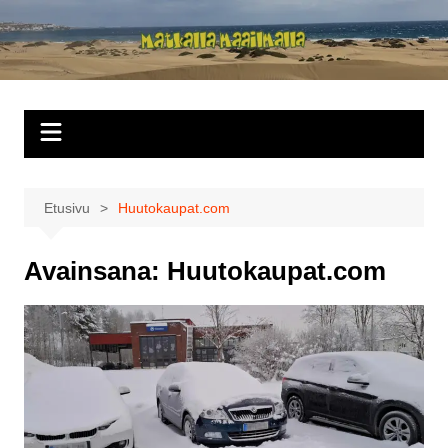
Siirry
sisältöön
Matkalla
maailmalla
Etusivu
Huutokaupat.com
Avainsana:
Huutokaupat.com