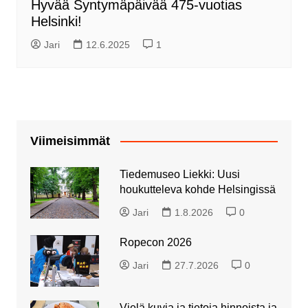
Hyvää Syntymäpäivää 475-vuotias
Helsinki!
Jari
12.6.2025
1
Viimeisimmät
Tiedemuseo Liekki: Uusi
houkutteleva kohde Helsingissä
Jari
1.8.2026
0
Ropecon 2026
Jari
27.7.2026
0
Vielä kuvia ja tietoja hinnoista ja