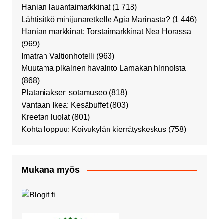
Hanian lauantaimarkkinat
(1 718)
Lähtisitkö minijunaretkelle Agia Marinasta?
(1 446)
Hanian markkinat: Torstaimarkkinat Nea Horassa
(969)
Imatran Valtionhotelli
(963)
Muutama pikainen havainto Larnakan hinnoista
(868)
Plataniaksen sotamuseo
(818)
Vantaan Ikea: Kesäbuffet
(803)
Kreetan luolat
(801)
Kohta loppuu: Koivukylän kierrätyskeskus
(758)
Mukana myös