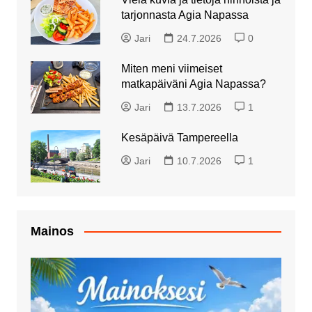
tarjonnasta Agia Napassa
Jari
24.7.2026
0
Miten meni viimeiset
matkapäiväni Agia Napassa?
Jari
13.7.2026
1
Kesäpäivä Tampereella
Jari
10.7.2026
1
Mainos