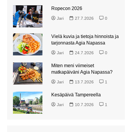
Ropecon 2026
Jari
27.7.2026
0
Vielä kuvia ja tietoja hinnoista ja
tarjonnasta Agia Napassa
Jari
24.7.2026
0
Miten meni viimeiset
matkapäiväni Agia Napassa?
Jari
13.7.2026
1
Kesäpäivä Tampereella
Jari
10.7.2026
1