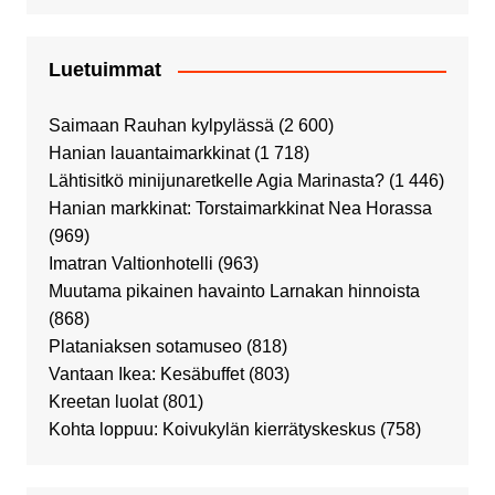
Luetuimmat
Saimaan Rauhan kylpylässä
(2 600)
Hanian lauantaimarkkinat
(1 718)
Lähtisitkö minijunaretkelle Agia Marinasta?
(1 446)
Hanian markkinat: Torstaimarkkinat Nea Horassa
(969)
Imatran Valtionhotelli
(963)
Muutama pikainen havainto Larnakan hinnoista
(868)
Plataniaksen sotamuseo
(818)
Vantaan Ikea: Kesäbuffet
(803)
Kreetan luolat
(801)
Kohta loppuu: Koivukylän kierrätyskeskus
(758)