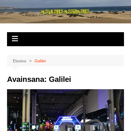
Siirry
sisältöön
Matkalla
maailmalla
Etusivu
Galilei
Avainsana:
Galilei