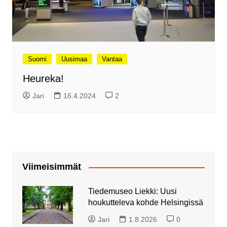
Suomi
Uusimaa
Vantaa
Heureka!
Jari
16.4.2024
2
Viimeisimmät
Tiedemuseo Liekki: Uusi
houkutteleva kohde Helsingissä
Jari
1.8.2026
0