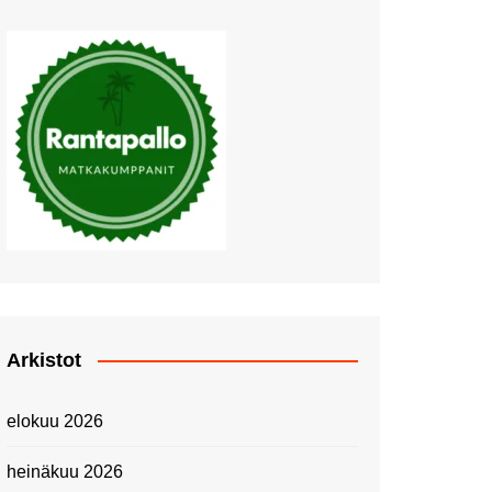
Muutosten tuulet puhaltavat
Nyt pääsee Palettilammelle!
Kesäretki kartanolle
The Tall Ships Races
Helsinki 2024
Piknik Buffeella Viking
Cinderellalla
Juhannuskävelyllä
Kuninkaantammessa
Kesän ensimmäinen
Linnanmäkipäivä
Onnea 474 -vuotias Helsinki
Arkistot
Taianomainen Laivavierailu –
Kuvittele ylellinen seikkailu
elokuu 2026
merellä!
Lähimatkailua: Pitkäkosken
heinäkuu 2026
luontopolut