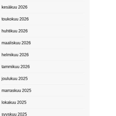
Kevätmessuilla 2024
kesäkuu 2026
Caravan 2024 -messut
toukokuu 2026
Matkamessuilla 2024:
Lauantain tunnelmat
huhtikuu 2026
Matkamessut 2024:
pikapalat perjantailta
maaliskuu 2026
Suomen kansallismuseo
helmikuu 2026
Kiasma: Dineo Seshee
Raisibe Bopapen näyttelyn
tammikuu 2026
avaisissa 5.10.2023
joulukuu 2025
marraskuu 2025
lokakuu 2025
syyskuu 2025