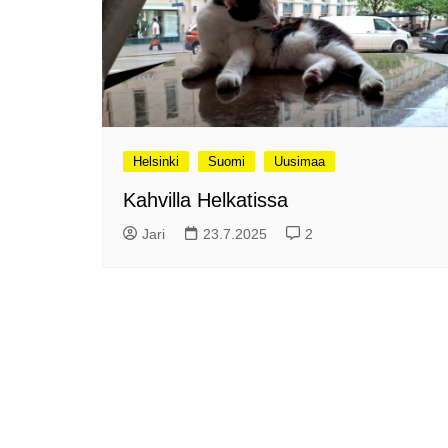
Olli ja Eino vuoden!
se
Vuoden ensimmäinen
Pa
etelänmatka
pa
Oletko tutustunut Malmin
Ag
kierrätyskeskuksen
ym
myymälään?
Th
Vihdoinkin kevät!
Na
Helsinki
Suomi
Uusimaa
me
Pitkästä aikaa: Poliisi
Kahvilla Helkatissa
It
Näe Finnish Photo Awards
Na
Jari
23.7.2025
2
2025 kilpailun palkitut
valokuvat
Ag
ra
Hyvää Pääsiäistä 2026!
La
Miksi siirretään kelloja?
Ni
Oletko käynyt lounaalla
Itiksessä?
Pa
Lounaalla Osaka
Teppanyakissa