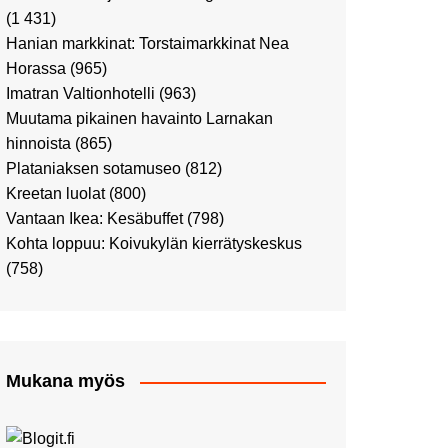
Ostosristeilyllä Viking
(1 431)
XPRSillä
Hanian markkinat: Torstaimarkkinat Nea
Peppi Pitkätossu -
Horassa
(965)
näyttelyssä
Imatran Valtionhotelli
(963)
Tutustu Vuoden Luontokuviin
Muutama pikainen havainto Larnakan
Kaaressa
hinnoista
(865)
Kulttuuria Kaaressa
Plataniaksen sotamuseo
(812)
Aikamatka 80-luvulle: I love
Kreetan luolat
(800)
8-bit
Vantaan Ikea: Kesäbuffet
(798)
Upea Didrichsenin
Kohta loppuu: Koivukylän kierrätyskeskus
taidemuseo
(758)
Joulutunnelmaa Tuomaan
Markkinoilla
Punk museo ja muutama
muu kulttuurinähtävyys
Mukana myös
Ostosristeily Tallinnaan
Kirjamessut sekä Viini &
Ruoka 2024