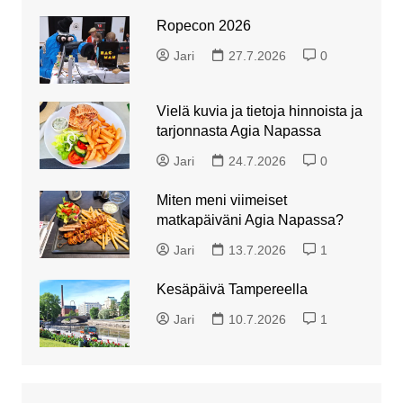
Ropecon 2026
Jari
27.7.2026
0
Vielä kuvia ja tietoja hinnoista ja
tarjonnasta Agia Napassa
Jari
24.7.2026
0
Miten meni viimeiset
matkapäiväni Agia Napassa?
Jari
13.7.2026
1
Kesäpäivä Tampereella
Jari
10.7.2026
1