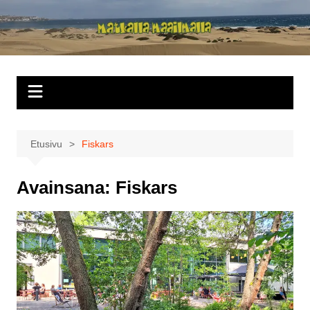
Siirry
sisältöön
Matkalla
maailmalla
Etusivu
Fiskars
Avainsana:
Fiskars