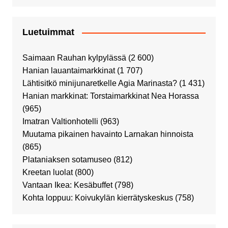
Luetuimmat
Saimaan Rauhan kylpylässä
(2 600)
Hanian lauantaimarkkinat
(1 707)
Lähtisitkö minijunaretkelle Agia Marinasta?
(1 431)
Hanian markkinat: Torstaimarkkinat Nea Horassa
(965)
Imatran Valtionhotelli
(963)
Muutama pikainen havainto Larnakan hinnoista
(865)
Plataniaksen sotamuseo
(812)
Kreetan luolat
(800)
Vantaan Ikea: Kesäbuffet
(798)
Kohta loppuu: Koivukylän kierrätyskeskus
(758)