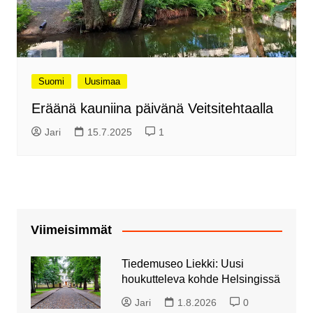
Suomi
Uusimaa
Eräänä kauniina päivänä Veitsitehtaalla
Jari
15.7.2025
1
Viimeisimmät
Tiedemuseo Liekki: Uusi
houkutteleva kohde Helsingissä
Jari
1.8.2026
0