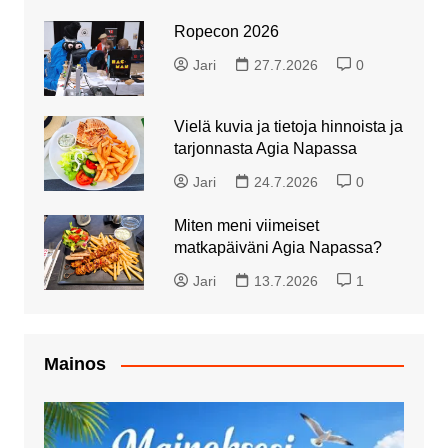
Ropecon 2026
Jari
27.7.2026
0
Vielä kuvia ja tietoja hinnoista ja
tarjonnasta Agia Napassa
Jari
24.7.2026
0
Miten meni viimeiset
matkapäiväni Agia Napassa?
Jari
13.7.2026
1
Mainos