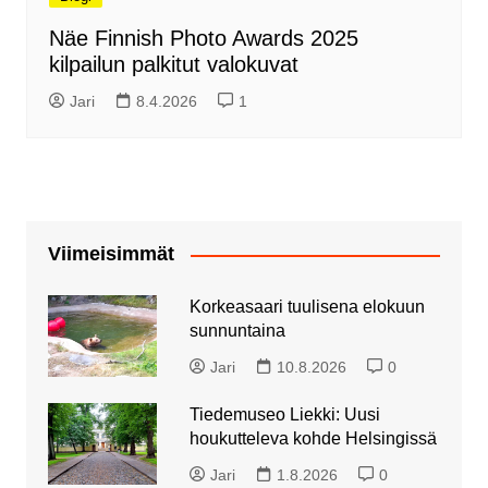
Näe Finnish Photo Awards 2025
kilpailun palkitut valokuvat
Jari
8.4.2026
1
Viimeisimmät
Korkeasaari tuulisena elokuun
sunnuntaina
Jari
10.8.2026
0
Tiedemuseo Liekki: Uusi
houkutteleva kohde Helsingissä
Jari
1.8.2026
0