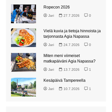
Ropecon 2026
Jari
27.7.2026
0
Vielä kuvia ja tietoja hinnoista ja
tarjonnasta Agia Napassa
Jari
24.7.2026
0
Miten meni viimeiset
matkapäiväni Agia Napassa?
Jari
13.7.2026
1
Kesäpäivä Tampereella
Jari
10.7.2026
1