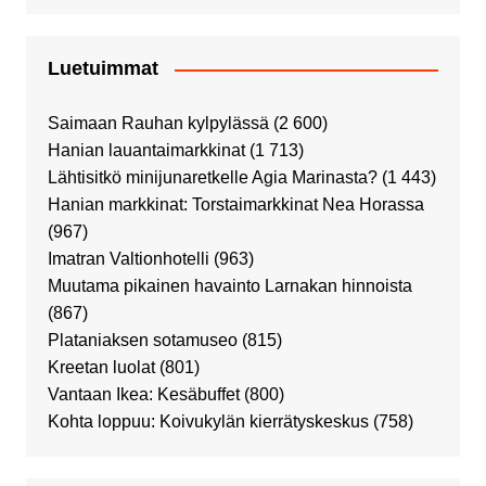
Luetuimmat
Saimaan Rauhan kylpylässä
(2 600)
Hanian lauantaimarkkinat
(1 713)
Lähtisitkö minijunaretkelle Agia Marinasta?
(1 443)
Hanian markkinat: Torstaimarkkinat Nea Horassa
(967)
Imatran Valtionhotelli
(963)
Muutama pikainen havainto Larnakan hinnoista
(867)
Plataniaksen sotamuseo
(815)
Kreetan luolat
(801)
Vantaan Ikea: Kesäbuffet
(800)
Kohta loppuu: Koivukylän kierrätyskeskus
(758)