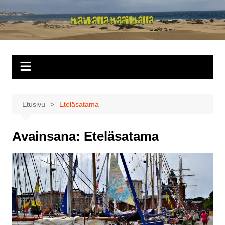
Siirry
sisältöön
Matkalla
maailmalla
Etusivu
Eteläsatama
Avainsana:
Eteläsatama