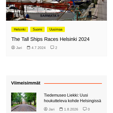
Helsinki
Suomi
Uusimaa
The Tall Ships Races Helsinki 2024
Jari
4.7.2024
2
Viimeisimmät
Tiedemuseo Liekki: Uusi
houkutteleva kohde Helsingissä
Jari
1.8.2026
0