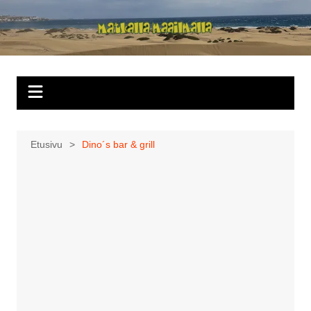
Siirry
sisältöön
Matkalla
maailmalla
Etusivu
Dino´s bar & grill