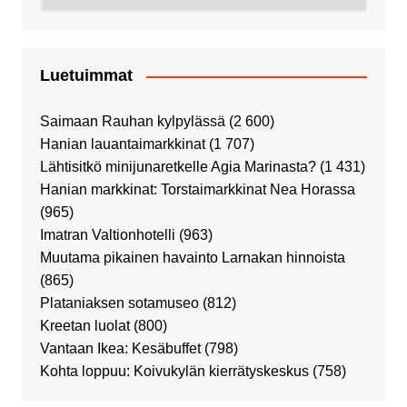
Luetuimmat
Saimaan Rauhan kylpylässä
(2 600)
Hanian lauantaimarkkinat
(1 707)
Lähtisitkö minijunaretkelle Agia Marinasta?
(1 431)
Hanian markkinat: Torstaimarkkinat Nea Horassa
(965)
Imatran Valtionhotelli
(963)
Muutama pikainen havainto Larnakan hinnoista
(865)
Plataniaksen sotamuseo
(812)
Kreetan luolat
(800)
Vantaan Ikea: Kesäbuffet
(798)
Kohta loppuu: Koivukylän kierrätyskeskus
(758)