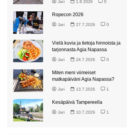
Jari
1.8.2026
0
Ropecon 2026
Jari
27.7.2026
0
Vielä kuvia ja tietoja hinnoista ja
tarjonnasta Agia Napassa
Jari
24.7.2026
0
Miten meni viimeiset
matkapäiväni Agia Napassa?
Jari
13.7.2026
1
Kesäpäivä Tampereella
Jari
10.7.2026
1