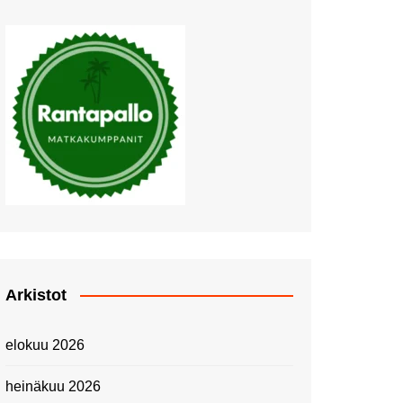
Muutosten tuulet puhaltavat
Nyt pääsee Palettilammelle!
Kesäretki kartanolle
The Tall Ships Races
Helsinki 2024
Piknik Buffeella Viking
Cinderellalla
Juhannuskävelyllä
Kuninkaantammessa
Kesän ensimmäinen
Linnanmäkipäivä
Onnea 474 -vuotias Helsinki
Arkistot
Taianomainen Laivavierailu –
Kuvittele ylellinen seikkailu
elokuu 2026
merellä!
Lähimatkailua: Pitkäkosken
heinäkuu 2026
luontopolut