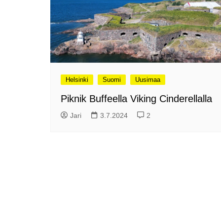
Olli ja Eino vuoden!
se
Vuoden ensimmäinen
Pa
etelänmatka
pa
Oletko tutustunut Malmin
Ag
kierrätyskeskuksen
ym
myymälään?
Th
Vihdoinkin kevät!
Na
Helsinki
Suomi
Uusimaa
me
Pitkästä aikaa: Poliisi
Piknik Buffeella Viking Cinderellalla
It
Näe Finnish Photo Awards
Na
Jari
3.7.2024
2
2025 kilpailun palkitut
valokuvat
Ag
ra
Hyvää Pääsiäistä 2026!
La
Miksi siirretään kelloja?
Ni
Oletko käynyt lounaalla
Itiksessä?
Pa
Lounaalla Osaka
Teppanyakissa