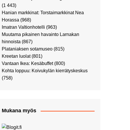
Ostosristeilyllä Viking
(1 443)
XPRSillä
Hanian markkinat: Torstaimarkkinat Nea
Peppi Pitkätossu -
Horassa
(968)
näyttelyssä
Imatran Valtionhotelli
(963)
Tutustu Vuoden Luontokuviin
Muutama pikainen havainto Larnakan
Kaaressa
hinnoista
(867)
Kulttuuria Kaaressa
Plataniaksen sotamuseo
(815)
Aikamatka 80-luvulle: I love
Kreetan luolat
(801)
8-bit
Vantaan Ikea: Kesäbuffet
(800)
Upea Didrichsenin
Kohta loppuu: Koivukylän kierrätyskeskus
taidemuseo
(758)
Joulutunnelmaa Tuomaan
Markkinoilla
Punk museo ja muutama
muu kulttuurinähtävyys
Mukana myös
Ostosristeily Tallinnaan
Kirjamessut sekä Viini &
Ruoka 2024