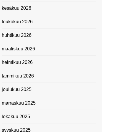
Kevätmessuilla 2024
kesäkuu 2026
Caravan 2024 -messut
toukokuu 2026
Matkamessuilla 2024:
Lauantain tunnelmat
huhtikuu 2026
Matkamessut 2024:
pikapalat perjantailta
maaliskuu 2026
Suomen kansallismuseo
helmikuu 2026
Kiasma: Dineo Seshee
Raisibe Bopapen näyttelyn
tammikuu 2026
avaisissa 5.10.2023
joulukuu 2025
marraskuu 2025
lokakuu 2025
syyskuu 2025