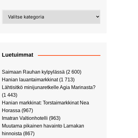
Street Art -pyhiinvaelluksella
Kahvilla Helkatissa
Myyrmäessä
Kategoriat
Värien sinfonian alkusoitto:
Ilmailumuseossa
Alppiruusupuiston
vaalipäivänä
herääminen kevääseen
Uusi UFF -myymälä avasi
ovensa kauppakeskus
Kaaressa
Luetuimmat
Vierailulla Hakasalmen
huvilalla
Saimaan Rauhan kylpylässä
(2 600)
Huutokauppa-auton tarina
Hanian lauantaimarkkinat
(1 713)
jatkuu
Lähtisitkö minijunaretkelle Agia Marinasta?
Ostosristeilyllä Viking
(1 443)
XPRSillä
Hanian markkinat: Torstaimarkkinat Nea
Peppi Pitkätossu -
Horassa
(967)
näyttelyssä
Imatran Valtionhotelli
(963)
Tutustu Vuoden Luontokuviin
Muutama pikainen havainto Larnakan
Kaaressa
hinnoista
(867)
Kulttuuria Kaaressa