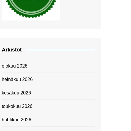
Piknik Buffeella Viking
Cinderellalla
Juhannuskävelyllä
Kuninkaantammessa
Kesän ensimmäinen
Linnanmäkipäivä
Onnea 474 -vuotias Helsinki
Arkistot
Taianomainen Laivavierailu –
Kuvittele ylellinen seikkailu
elokuu 2026
merellä!
Lähimatkailua: Pitkäkosken
heinäkuu 2026
luontopolut
Kevätmessuilla 2024
kesäkuu 2026
Caravan 2024 -messut
toukokuu 2026
Matkamessuilla 2024:
Lauantain tunnelmat
huhtikuu 2026
Matkamessut 2024:
pikapalat perjantailta