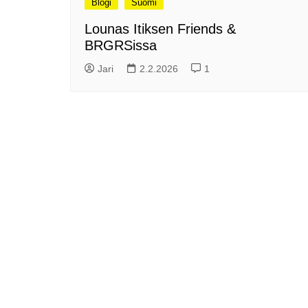
Blogi
Suomi
me
Pitkästä aikaa: Poliisi
Lounas Itiksen Friends &
It
Näe Finnish Photo Awards
BRGRSissa
Na
2025 kilpailun palkitut
valokuvat
Ag
Jari
2.2.2026
1
ra
Hyvää Pääsiäistä 2026!
La
Miksi siirretään kelloja?
Ni
Oletko käynyt lounaalla
Itiksessä?
Pa
Lounaalla Osaka
Teppanyakissa
Puoli vuotta kollien kanssa
Tarinoita rakkaudesta -
valokuvanäyttely
Vene 26 Båt – kevättä
Helsingin messuhallissa
SYÖ! -viikot alkoivat