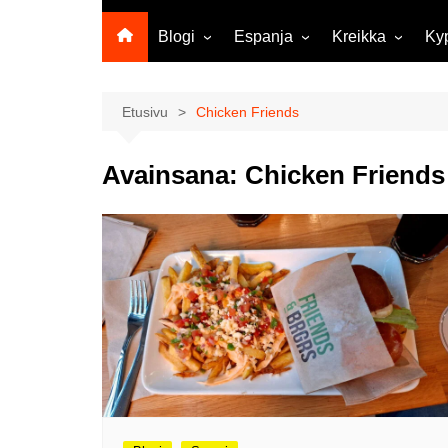
Blogi
Espanja
Kreikka
Ky
Ropecon 2026
Kanariansaaret
Kreeta
Vie
ja
Helsinkipäivänä oli tarjolla
Rodos
Etusivu
Chicken Friends
musiikkia, taidetta ja kesän
Mi
ensitunnelmia
ma
Avainsana:
Chicken Friends
Maailma kylässä -festivaali
Ag
Tekoälyä
Am
matkasuunnittelussa?
M
Väärä väri valokuvanäyttely
Av
Na
Olli ja Eino vuoden!
se
Vuoden ensimmäinen
Pa
etelänmatka
pa
Oletko tutustunut Malmin
Ag
kierrätyskeskuksen
ym
myymälään?
Th
Vihdoinkin kevät!
Na