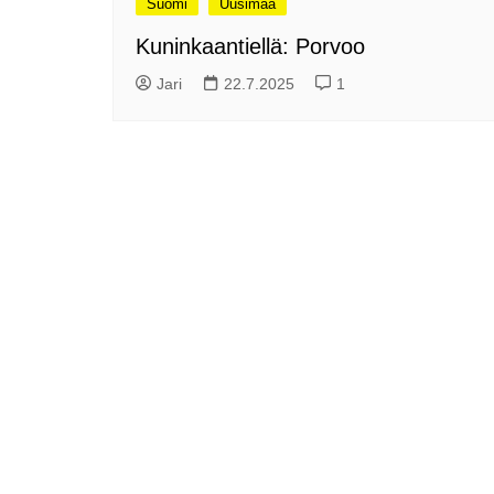
Suomi
Uusimaa
me
Pitkästä aikaa: Poliisi
Kuninkaantiellä: Porvoo
It
Näe Finnish Photo Awards
Na
Jari
22.7.2025
1
2025 kilpailun palkitut
valokuvat
Ag
ra
Hyvää Pääsiäistä 2026!
La
Miksi siirretään kelloja?
Ni
Oletko käynyt lounaalla
Itiksessä?
Pa
Lounaalla Osaka
Teppanyakissa
Puoli vuotta kollien kanssa
Tarinoita rakkaudesta -
valokuvanäyttely
Vene 26 Båt – kevättä
Helsingin messuhallissa
SYÖ! -viikot alkoivat