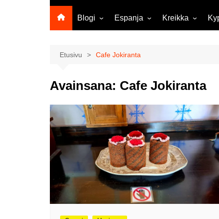
Blogi
Espanja
Kreikka
Ky
Ropecon 2026
Kanariansaaret
Kreeta
Vie
ja
Helsinkipäivänä oli tarjolla
Rodos
Etusivu
Cafe Jokiranta
musiikkia, taidetta ja kesän
Mi
ensitunnelmia
ma
Avainsana:
Cafe Jokiranta
Maailma kylässä -festivaali
Ag
Tekoälyä
Am
matkasuunnittelussa?
M
Väärä väri valokuvanäyttely
Av
Na
Olli ja Eino vuoden!
se
Vuoden ensimmäinen
Pa
etelänmatka
pa
Oletko tutustunut Malmin
Ag
kierrätyskeskuksen
ym
myymälään?
Th
Vihdoinkin kevät!
Na