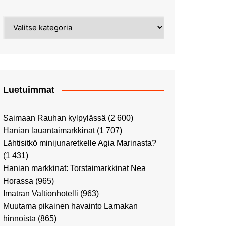
Street Art -pyhiinvaelluksella
Kahvilla Helkatissa
Myyrmäessä
Kategoriat
Värien sinfonian alkusoitto:
Ilmailumuseossa
Alppiruusupuiston
vaalipäivänä
herääminen kevääseen
Uusi UFF -myymälä avasi
ovensa kauppakeskus
Kaaressa
Luetuimmat
Vierailulla Hakasalmen
huvilalla
Saimaan Rauhan kylpylässä
(2 600)
Huutokauppa-auton tarina
Hanian lauantaimarkkinat
(1 707)
jatkuu
Lähtisitkö minijunaretkelle Agia Marinasta?
Ostosristeilyllä Viking
(1 431)
XPRSillä
Hanian markkinat: Torstaimarkkinat Nea
Peppi Pitkätossu -
Horassa
(965)
näyttelyssä
Imatran Valtionhotelli
(963)
Tutustu Vuoden Luontokuviin
Muutama pikainen havainto Larnakan
Kaaressa
hinnoista
(865)
Kulttuuria Kaaressa