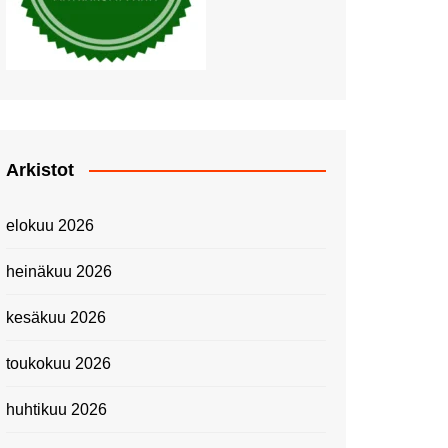
Piknik Buffeella Viking
Cinderellalla
Juhannuskävelyllä
Kuninkaantammessa
Kesän ensimmäinen
Linnanmäkipäivä
Onnea 474 -vuotias Helsinki
Arkistot
Taianomainen Laivavierailu –
Kuvittele ylellinen seikkailu
elokuu 2026
merellä!
Lähimatkailua: Pitkäkosken
heinäkuu 2026
luontopolut
Kevätmessuilla 2024
kesäkuu 2026
Caravan 2024 -messut
toukokuu 2026
Matkamessuilla 2024:
Lauantain tunnelmat
huhtikuu 2026
Matkamessut 2024:
pikapalat perjantailta