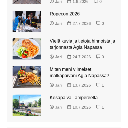
Jari
1.8.2026
0
Ropecon 2026
Jari
27.7.2026
0
Vielä kuvia ja tietoja hinnoista ja
tarjonnasta Agia Napassa
Jari
24.7.2026
0
Miten meni viimeiset
matkapäiväni Agia Napassa?
Jari
13.7.2026
1
Kesäpäivä Tampereella
Jari
10.7.2026
1