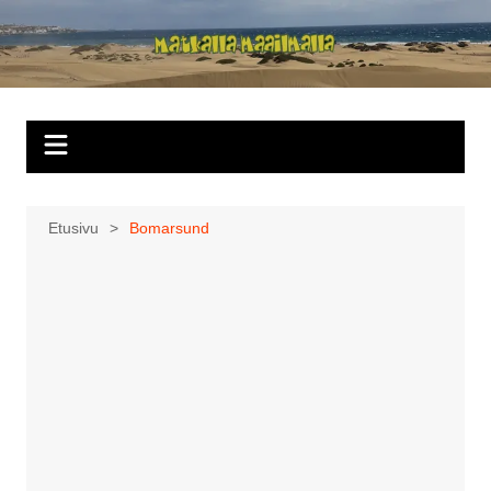
Siirry
sisältöön
Matkalla
maailmalla
Etusivu
Bomarsund