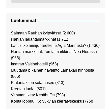
Luetuimmat
Saimaan Rauhan kylpylässä
(2 600)
Hanian lauantaimarkkinat
(1 712)
Lähtisitkö minijunaretkelle Agia Marinasta?
(1 436)
Hanian markkinat: Torstaimarkkinat Nea Horassa
(966)
Imatran Valtionhotelli
(963)
Muutama pikainen havainto Larnakan hinnoista
(866)
Plataniaksen sotamuseo
(813)
Kreetan luolat
(801)
Vantaan Ikea: Kesäbuffet
(798)
Kohta loppuu: Koivukylän kierrätyskeskus
(758)