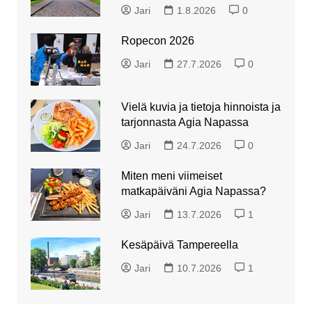
Jari
1.8.2026
0
Ropecon 2026
Jari
27.7.2026
0
Vielä kuvia ja tietoja hinnoista ja
tarjonnasta Agia Napassa
Jari
24.7.2026
0
Miten meni viimeiset
matkapäiväni Agia Napassa?
Jari
13.7.2026
1
Kesäpäivä Tampereella
Jari
10.7.2026
1