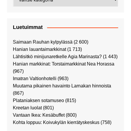
Luetuimmat
Saimaan Rauhan kylpylässä
(2 600)
Hanian lauantaimarkkinat
(1 713)
Lähtisitkö minijunaretkelle Agia Marinasta?
(1 443)
Hanian markkinat: Torstaimarkkinat Nea Horassa
(967)
Imatran Valtionhotelli
(963)
Muutama pikainen havainto Larnakan hinnoista
(867)
Plataniaksen sotamuseo
(815)
Kreetan luolat
(801)
Vantaan Ikea: Kesäbuffet
(800)
Kohta loppuu: Koivukylän kierrätyskeskus
(758)