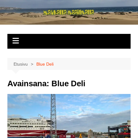
Siirry
sisältöön
Matkalla
maailmalla
Etusivu
Blue Deli
Avainsana:
Blue Deli