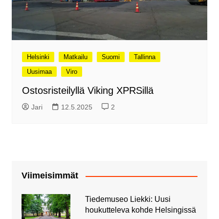
Helsinki
Matkailu
Suomi
Tallinna
Uusimaa
Viro
Ostosristeilyllä Viking XPRSillä
Jari
12.5.2025
2
Viimeisimmät
Tiedemuseo Liekki: Uusi
houkutteleva kohde Helsingissä