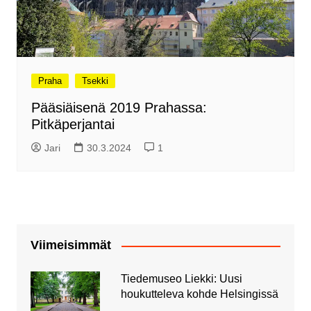
Praha
Tsekki
Pääsiäisenä 2019 Prahassa:
Pitkäperjantai
Jari
30.3.2024
1
Viimeisimmät
Tiedemuseo Liekki: Uusi
houkutteleva kohde Helsingissä