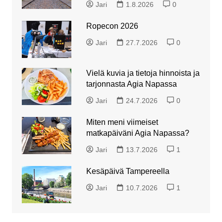
Jari
1.8.2026
0
Ropecon 2026
Jari
27.7.2026
0
Vielä kuvia ja tietoja hinnoista ja
tarjonnasta Agia Napassa
Jari
24.7.2026
0
Miten meni viimeiset
matkapäiväni Agia Napassa?
Jari
13.7.2026
1
Kesäpäivä Tampereella
Jari
10.7.2026
1