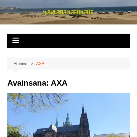
Siirry
sisältöön
Matkalla
maailmalla
Etusivu
AXA
Avainsana:
AXA