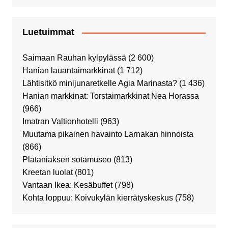
Luetuimmat
Saimaan Rauhan kylpylässä
(2 600)
Hanian lauantaimarkkinat
(1 712)
Lähtisitkö minijunaretkelle Agia Marinasta?
(1 436)
Hanian markkinat: Torstaimarkkinat Nea Horassa
(966)
Imatran Valtionhotelli
(963)
Muutama pikainen havainto Larnakan hinnoista
(866)
Plataniaksen sotamuseo
(813)
Kreetan luolat
(801)
Vantaan Ikea: Kesäbuffet
(798)
Kohta loppuu: Koivukylän kierrätyskeskus
(758)