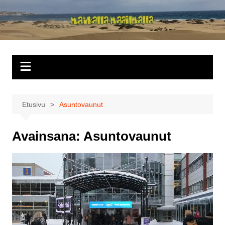
Siirry
sisältöön
Matkalla
maailmalla
Etusivu
Asuntovaunut
Avainsana:
Asuntovaunut