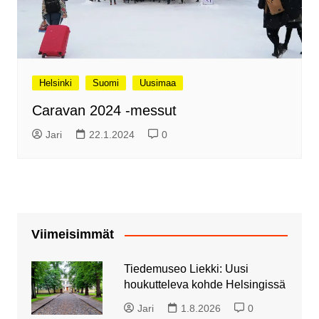
Helsinki
Suomi
Uusimaa
Caravan 2024 -messut
Jari
22.1.2024
0
Viimeisimmät
Tiedemuseo Liekki: Uusi
houkutteleva kohde Helsingissä
Jari
1.8.2026
0