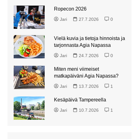
Ropecon 2026
Jari
27.7.2026
0
Vielä kuvia ja tietoja hinnoista ja
tarjonnasta Agia Napassa
Jari
24.7.2026
0
Miten meni viimeiset
matkapäiväni Agia Napassa?
Jari
13.7.2026
1
Kesäpäivä Tampereella
Jari
10.7.2026
1