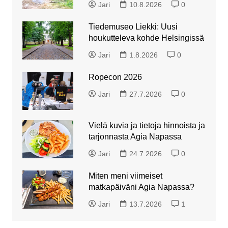
Jari
10.8.2026
0
Tiedemuseo Liekki: Uusi
houkutteleva kohde Helsingissä
Jari
1.8.2026
0
Ropecon 2026
Jari
27.7.2026
0
Vielä kuvia ja tietoja hinnoista ja
tarjonnasta Agia Napassa
Jari
24.7.2026
0
Miten meni viimeiset
matkapäiväni Agia Napassa?
Jari
13.7.2026
1