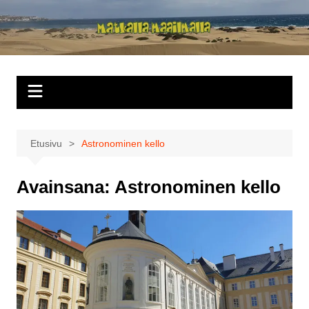
Siirry
sisältöön
Matkalla
maailmalla
Etusivu
Astronominen kello
Avainsana:
Astronominen kello