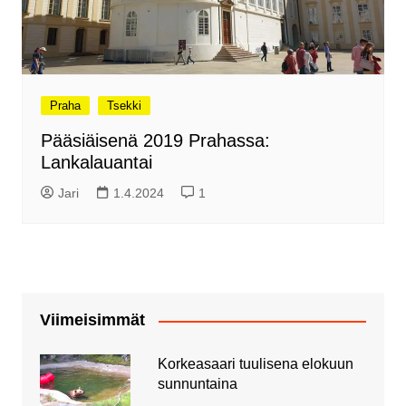
Praha
Tsekki
Pääsiäisenä 2019 Prahassa:
Lankalauantai
Jari
1.4.2024
1
Viimeisimmät
Korkeasaari tuulisena elokuun
sunnuntaina