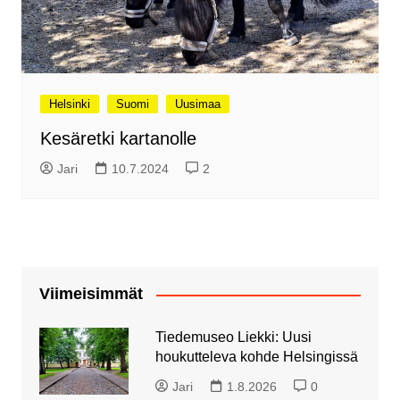
Helsinki
Suomi
Uusimaa
Kesäretki kartanolle
Jari
10.7.2024
2
Viimeisimmät
Tiedemuseo Liekki: Uusi
houkutteleva kohde Helsingissä
Jari
1.8.2026
0