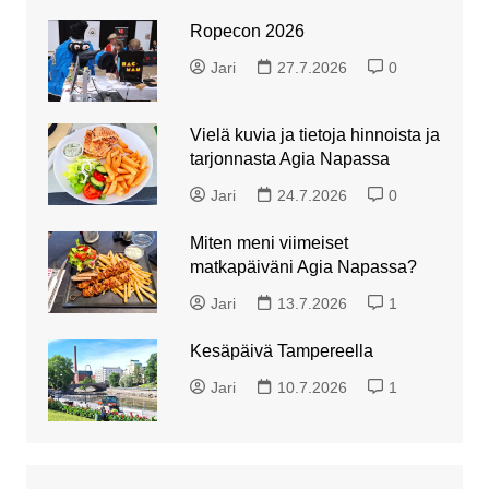
Ropecon 2026
Jari
27.7.2026
0
Vielä kuvia ja tietoja hinnoista ja
tarjonnasta Agia Napassa
Jari
24.7.2026
0
Miten meni viimeiset
matkapäiväni Agia Napassa?
Jari
13.7.2026
1
Kesäpäivä Tampereella
Jari
10.7.2026
1