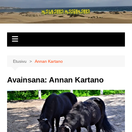
Siirry
sisältöön
Matkalla
maailmalla
Etusivu
Annan Kartano
Avainsana:
Annan Kartano