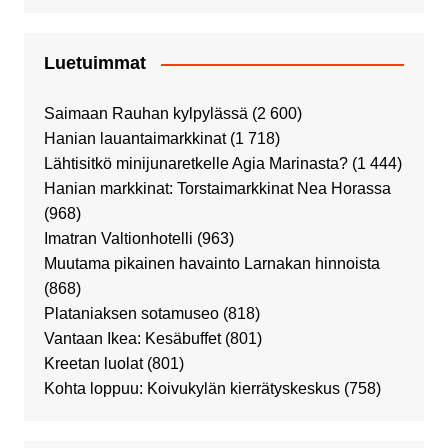
Luetuimmat
Saimaan Rauhan kylpylässä
(2 600)
Hanian lauantaimarkkinat
(1 718)
Lähtisitkö minijunaretkelle Agia Marinasta?
(1 444)
Hanian markkinat: Torstaimarkkinat Nea Horassa
(968)
Imatran Valtionhotelli
(963)
Muutama pikainen havainto Larnakan hinnoista
(868)
Plataniaksen sotamuseo
(818)
Vantaan Ikea: Kesäbuffet
(801)
Kreetan luolat
(801)
Kohta loppuu: Koivukylän kierrätyskeskus
(758)