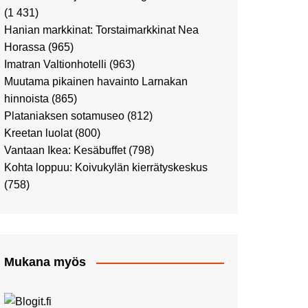
Ostosristeilyllä Viking
(1 431)
XPRSillä
Hanian markkinat: Torstaimarkkinat Nea
Peppi Pitkätossu -
Horassa
(965)
näyttelyssä
Imatran Valtionhotelli
(963)
Tutustu Vuoden Luontokuviin
Muutama pikainen havainto Larnakan
Kaaressa
hinnoista
(865)
Kulttuuria Kaaressa
Plataniaksen sotamuseo
(812)
Aikamatka 80-luvulle: I love
Kreetan luolat
(800)
8-bit
Vantaan Ikea: Kesäbuffet
(798)
Upea Didrichsenin
Kohta loppuu: Koivukylän kierrätyskeskus
taidemuseo
(758)
Joulutunnelmaa Tuomaan
Markkinoilla
Punk museo ja muutama
muu kulttuurinähtävyys
Mukana myös
Ostosristeily Tallinnaan
Kirjamessut sekä Viini &
Ruoka 2024