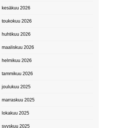
Kevätmessuilla 2024
kesäkuu 2026
Caravan 2024 -messut
toukokuu 2026
Matkamessuilla 2024:
Lauantain tunnelmat
huhtikuu 2026
Matkamessut 2024:
pikapalat perjantailta
maaliskuu 2026
Suomen kansallismuseo
helmikuu 2026
Kiasma: Dineo Seshee
Raisibe Bopapen näyttelyn
tammikuu 2026
avaisissa 5.10.2023
joulukuu 2025
marraskuu 2025
lokakuu 2025
syyskuu 2025