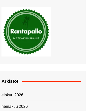
Muutosten tuulet puhaltavat
Nyt pääsee Palettilammelle!
Kesäretki kartanolle
The Tall Ships Races
Helsinki 2024
Piknik Buffeella Viking
Cinderellalla
Juhannuskävelyllä
Kuninkaantammessa
Kesän ensimmäinen
Linnanmäkipäivä
Onnea 474 -vuotias Helsinki
Arkistot
Taianomainen Laivavierailu –
Kuvittele ylellinen seikkailu
elokuu 2026
merellä!
Lähimatkailua: Pitkäkosken
heinäkuu 2026
luontopolut