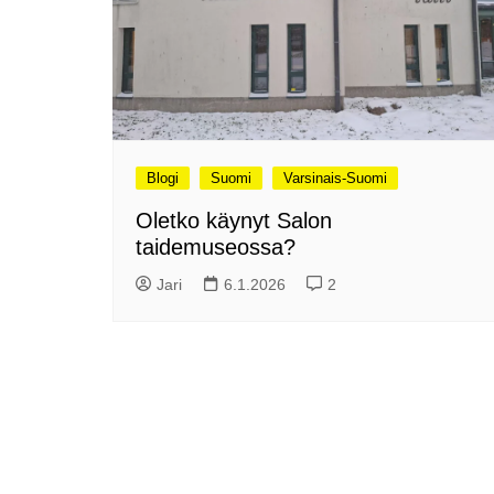
Olli ja Eino vuoden!
se
Vuoden ensimmäinen
Pa
etelänmatka
pa
Oletko tutustunut Malmin
Ag
kierrätyskeskuksen
ym
myymälään?
Th
Vihdoinkin kevät!
Na
Blogi
Suomi
Varsinais-Suomi
me
Pitkästä aikaa: Poliisi
Oletko käynyt Salon
It
Näe Finnish Photo Awards
taidemuseossa?
Na
2025 kilpailun palkitut
valokuvat
Ag
Jari
6.1.2026
2
ra
Hyvää Pääsiäistä 2026!
La
Miksi siirretään kelloja?
Ni
Oletko käynyt lounaalla
Itiksessä?
Pa
Lounaalla Osaka
Teppanyakissa