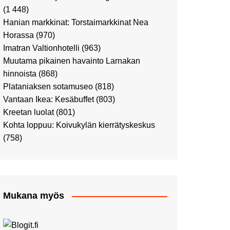
Ostosristeilyllä Viking
(1 448)
XPRSillä
Hanian markkinat: Torstaimarkkinat Nea
Peppi Pitkätossu -
Horassa
(970)
näyttelyssä
Imatran Valtionhotelli
(963)
Tutustu Vuoden Luontokuviin
Muutama pikainen havainto Larnakan
Kaaressa
hinnoista
(868)
Kulttuuria Kaaressa
Plataniaksen sotamuseo
(818)
Aikamatka 80-luvulle: I love
Vantaan Ikea: Kesäbuffet
(803)
8-bit
Kreetan luolat
(801)
Upea Didrichsenin
Kohta loppuu: Koivukylän kierrätyskeskus
taidemuseo
(758)
Joulutunnelmaa Tuomaan
Markkinoilla
Punk museo ja muutama
muu kulttuurinähtävyys
Mukana myös
Ostosristeily Tallinnaan
Kirjamessut sekä Viini &
Ruoka 2024