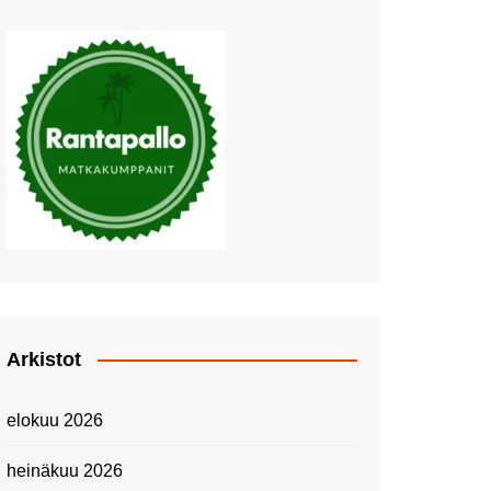
Muutosten tuulet puhaltavat
Nyt pääsee Palettilammelle!
Kesäretki kartanolle
The Tall Ships Races
Helsinki 2024
Piknik Buffeella Viking
Cinderellalla
Juhannuskävelyllä
Kuninkaantammessa
Kesän ensimmäinen
Linnanmäkipäivä
Onnea 474 -vuotias Helsinki
Arkistot
Taianomainen Laivavierailu –
Kuvittele ylellinen seikkailu
elokuu 2026
merellä!
Lähimatkailua: Pitkäkosken
heinäkuu 2026
luontopolut