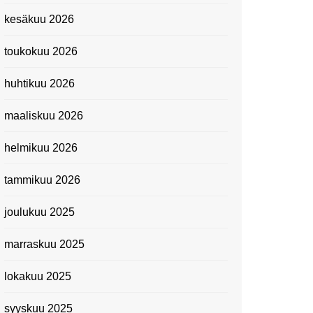
Kevätmessuilla 2024
kesäkuu 2026
Caravan 2024 -messut
toukokuu 2026
Matkamessuilla 2024:
Lauantain tunnelmat
huhtikuu 2026
Matkamessut 2024:
pikapalat perjantailta
maaliskuu 2026
Suomen kansallismuseo
helmikuu 2026
Kiasma: Dineo Seshee
Raisibe Bopapen näyttelyn
tammikuu 2026
avaisissa 5.10.2023
joulukuu 2025
marraskuu 2025
lokakuu 2025
syyskuu 2025