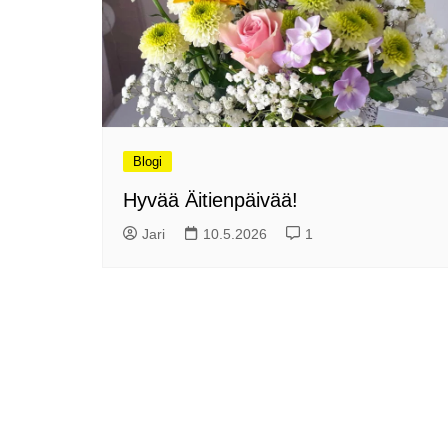
Olli ja Eino vuoden!
se
Vuoden ensimmäinen
Pa
etelänmatka
pa
Oletko tutustunut Malmin
Ag
kierrätyskeskuksen
ym
myymälään?
Th
Vihdoinkin kevät!
Na
Blogi
me
Pitkästä aikaa: Poliisi
Hyvää Äitienpäivää!
It
Näe Finnish Photo Awards
Na
Jari
10.5.2026
1
2025 kilpailun palkitut
valokuvat
Ag
ra
Hyvää Pääsiäistä 2026!
La
Miksi siirretään kelloja?
Ni
Oletko käynyt lounaalla
Itiksessä?
Pa
Lounaalla Osaka
Teppanyakissa