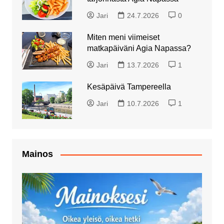
Jari
24.7.2026
0
Miten meni viimeiset
matkapäiväni Agia Napassa?
Jari
13.7.2026
1
Kesäpäivä Tampereella
Jari
10.7.2026
1
Mainos