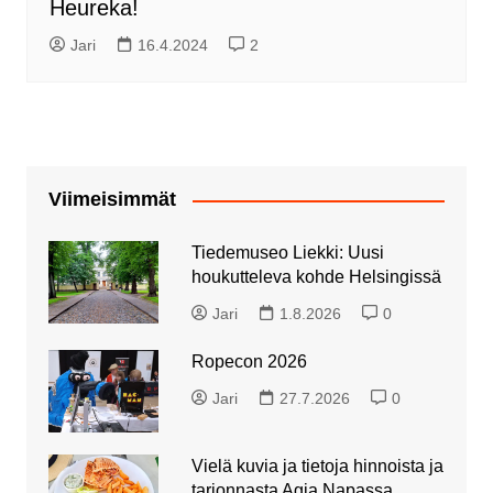
Heureka!
Jari
16.4.2024
2
Viimeisimmät
Tiedemuseo Liekki: Uusi
houkutteleva kohde Helsingissä
Jari
1.8.2026
0
Ropecon 2026
Jari
27.7.2026
0
Vielä kuvia ja tietoja hinnoista ja
tarjonnasta Agia Napassa