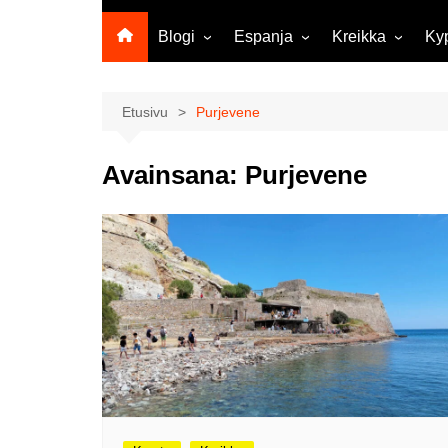
Blogi
Espanja
Kreikka
Ky
Ropecon 2026
Kanariansaaret
Kreeta
Vie
ja
Helsinkipäivänä oli tarjolla
Rodos
Etusivu
Purjevene
musiikkia, taidetta ja kesän
Mi
ensitunnelmia
ma
Avainsana:
Purjevene
Maailma kylässä -festivaali
Ag
Tekoälyä
Am
matkasuunnittelussa?
M
Väärä väri valokuvanäyttely
Av
Na
Olli ja Eino vuoden!
se
Vuoden ensimmäinen
Pa
etelänmatka
pa
Oletko tutustunut Malmin
Ag
kierrätyskeskuksen
ym
myymälään?
Th
Vihdoinkin kevät!
Na