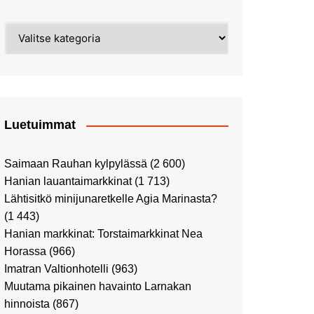
Street Art -pyhiinvaelluksella
Kahvilla Helkatissa
Myyrmäessä
Kategoriat
Värien sinfonian alkusoitto:
Ilmailumuseossa
Alppiruusupuiston
vaalipäivänä
herääminen kevääseen
Uusi UFF -myymälä avasi
ovensa kauppakeskus
Kaaressa
Luetuimmat
Vierailulla Hakasalmen
huvilalla
Saimaan Rauhan kylpylässä
(2 600)
Huutokauppa-auton tarina
Hanian lauantaimarkkinat
(1 713)
jatkuu
Lähtisitkö minijunaretkelle Agia Marinasta?
Ostosristeilyllä Viking
(1 443)
XPRSillä
Hanian markkinat: Torstaimarkkinat Nea
Peppi Pitkätossu -
Horassa
(966)
näyttelyssä
Imatran Valtionhotelli
(963)
Tutustu Vuoden Luontokuviin
Muutama pikainen havainto Larnakan
Kaaressa
hinnoista
(867)
Kulttuuria Kaaressa