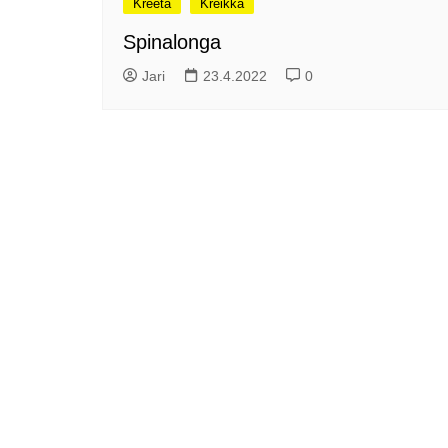
Kreeta
Kreikka
me
Pitkästä aikaa: Poliisi
Spinalonga
It
Näe Finnish Photo Awards
Na
Jari
23.4.2022
0
2025 kilpailun palkitut
valokuvat
Ag
ra
Hyvää Pääsiäistä 2026!
La
Miksi siirretään kelloja?
Ni
Oletko käynyt lounaalla
Itiksessä?
Pa
Lounaalla Osaka
Teppanyakissa
Puoli vuotta kollien kanssa
Tarinoita rakkaudesta -
valokuvanäyttely
Vene 26 Båt – kevättä
Helsingin messuhallissa
SYÖ! -viikot alkoivat