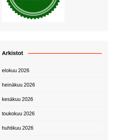
Piknik Buffeella Viking
Cinderellalla
Juhannuskävelyllä
Kuninkaantammessa
Kesän ensimmäinen
Linnanmäkipäivä
Onnea 474 -vuotias Helsinki
Arkistot
Taianomainen Laivavierailu –
Kuvittele ylellinen seikkailu
elokuu 2026
merellä!
Lähimatkailua: Pitkäkosken
heinäkuu 2026
luontopolut
Kevätmessuilla 2024
kesäkuu 2026
Caravan 2024 -messut
toukokuu 2026
Matkamessuilla 2024:
Lauantain tunnelmat
huhtikuu 2026
Matkamessut 2024:
pikapalat perjantailta