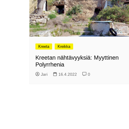
Olli ja Eino vuoden!
se
Vuoden ensimmäinen
Pa
etelänmatka
pa
Oletko tutustunut Malmin
Ag
kierrätyskeskuksen
ym
myymälään?
Th
Vihdoinkin kevät!
Na
Kreeta
Kreikka
me
Pitkästä aikaa: Poliisi
Kreetan nähtävyyksiä: Myyttinen
It
Näe Finnish Photo Awards
Polyrrhenia
Na
2025 kilpailun palkitut
valokuvat
Ag
Jari
16.4.2022
0
ra
Hyvää Pääsiäistä 2026!
La
Miksi siirretään kelloja?
Ni
Oletko käynyt lounaalla
Itiksessä?
Pa
Lounaalla Osaka
Teppanyakissa