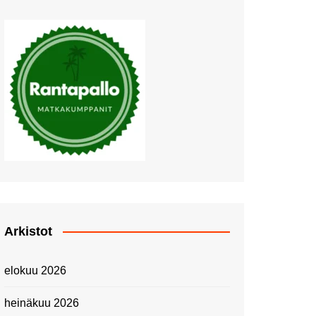
Muutosten tuulet puhaltavat
Nyt pääsee Palettilammelle!
Kesäretki kartanolle
The Tall Ships Races
Helsinki 2024
Piknik Buffeella Viking
Cinderellalla
Juhannuskävelyllä
Kuninkaantammessa
Kesän ensimmäinen
Linnanmäkipäivä
Onnea 474 -vuotias Helsinki
Arkistot
Taianomainen Laivavierailu –
Kuvittele ylellinen seikkailu
elokuu 2026
merellä!
Lähimatkailua: Pitkäkosken
heinäkuu 2026
luontopolut