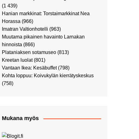
Ostosristeilyllä Viking
(1 439)
XPRSillä
Hanian markkinat: Torstaimarkkinat Nea
Peppi Pitkätossu -
Horassa
(966)
näyttelyssä
Imatran Valtionhotelli
(963)
Tutustu Vuoden Luontokuviin
Muutama pikainen havainto Larnakan
Kaaressa
hinnoista
(866)
Kulttuuria Kaaressa
Plataniaksen sotamuseo
(813)
Aikamatka 80-luvulle: I love
Kreetan luolat
(801)
8-bit
Vantaan Ikea: Kesäbuffet
(798)
Upea Didrichsenin
Kohta loppuu: Koivukylän kierrätyskeskus
taidemuseo
(758)
Joulutunnelmaa Tuomaan
Markkinoilla
Punk museo ja muutama
muu kulttuurinähtävyys
Mukana myös
Ostosristeily Tallinnaan
Kirjamessut sekä Viini &
Ruoka 2024