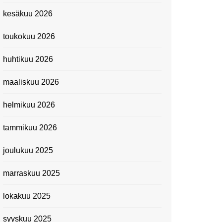
Kevätmessuilla 2024
kesäkuu 2026
Caravan 2024 -messut
toukokuu 2026
Matkamessuilla 2024:
Lauantain tunnelmat
huhtikuu 2026
Matkamessut 2024:
pikapalat perjantailta
maaliskuu 2026
Suomen kansallismuseo
helmikuu 2026
Kiasma: Dineo Seshee
Raisibe Bopapen näyttelyn
tammikuu 2026
avaisissa 5.10.2023
joulukuu 2025
marraskuu 2025
lokakuu 2025
syyskuu 2025